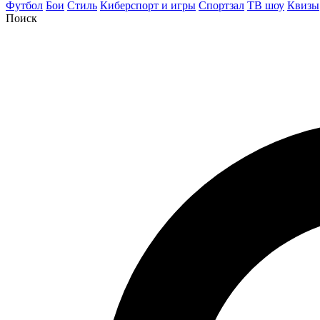
Футбол
Бои
Стиль
Киберспорт и игры
Спортзал
ТВ шоу
Квизы
Поиск