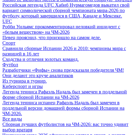
Российская легенда UFC Хабиб Нурмагомедов выкатил свой
вариант символической сборной чемпионата мира-2026 по
футболу, который завершился в США, Канаде и Мексике.
UFC
Робби Уильямс прокомментировал неловкий инцидент с
«белым веществом» на ЧМ-2026
Певец прояснил, что произошло на самом деле.
Спорт
Сравнили сборные Испании 2026 и 2010: чемпионы мира с
разницей в 16 лет
Сходства и отличия золотых команд.
Футбол
Разработчики «Фифы» снова предсказали победителя ЧМ!
Они делают это круче аналитиков
Из турнира в турнир.
Киберспорт и игры
Легенда тенниса Рафаэль Надаль был замечен в поддельной
форме сборной Испании на ЧМ-2026
Легенда тенниса испанец Рафаэль Надаль был замечен в
поддельной версии домашней формы сборной Испании на
ЧМ-2026.
Все виды
Сборная лучших футболистов на ЧМ-2026: вас точно удивит
выбор вратаря