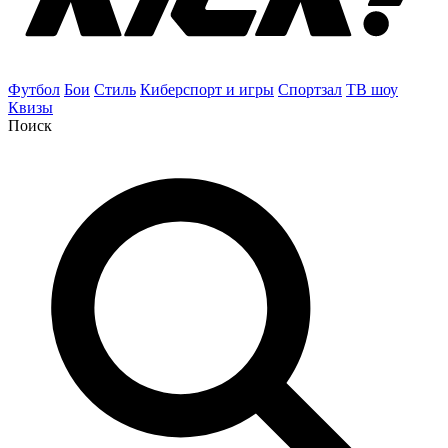
Футбол
Бои
Стиль
Киберспорт и игры
Спортзал
ТВ шоу
Квизы
Поиск