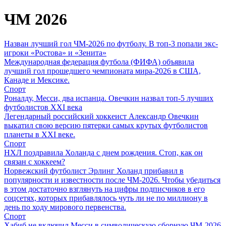
ЧМ 2026
Назван лучший гол ЧМ-2026 по футболу. В топ-3 попали экс-
игроки «Ростова» и «Зенита»
Международная федерация футбола (ФИФА) объявила
лучший гол прошедшего чемпионата мира-2026 в США,
Канаде и Мексике.
Спорт
Роналду, Месси, два испанца. Овечкин назвал топ-5 лучших
футболистов XXI века
Легендарный российский хоккеист Александр Овечкин
выкатил свою версию пятерки самых крутых футболистов
планеты в XXI веке.
Спорт
НХЛ поздравила Холанда с днем рождения. Стоп, как он
связан с хоккеем?
Норвежский футболист Эрлинг Холанд прибавил в
популярности и известности после ЧМ-2026. Чтобы убедиться
в этом достаточно взглянуть на цифры подписчиков в его
соцсетях, которых прибавлялось чуть ли не по миллиону в
день по ходу мирового первенства.
Спорт
Хабиб не включил Месси в символическую сборную ЧМ-2026