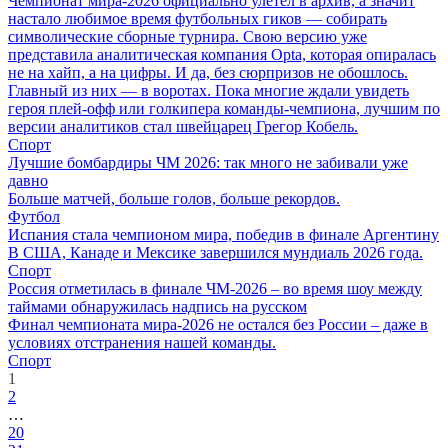
Чемпионат мира-2026 официально улетел в архив, а значит
настало любимое время футбольных гиков — собирать
символические сборные турнира. Свою версию уже
представила аналитическая компания Opta, которая опиралась
не на хайп, а на цифры. И да, без сюрпризов не обошлось.
Главный из них — в воротах. Пока многие ждали увидеть
героя плей-офф или голкипера команды-чемпиона, лучшим по
версии аналитиков стал швейцарец Грегор Кобель.
Спорт
Лучшие бомбардиры ЧМ 2026: так много не забивали уже
давно
Больше матчей, больше голов, больше рекордов.
Футбол
Испания стала чемпионом мира, победив в финале Аргентину
В США, Канаде и Мексике завершился мундиаль 2026 года.
Спорт
Россия отметилась в финале ЧМ-2026 – во время шоу между
таймами обнаружилась надпись на русском
Финал чемпионата мира-2026 не остался без России – даже в
условиях отстранения нашей команды.
Спорт
1
2
…
20