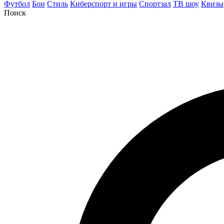
Футбол
Бои
Стиль
Киберспорт и игры
Спортзал
ТВ шоу
Квизы
Поиск