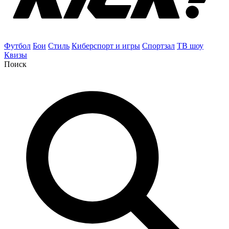
Футбол
Бои
Стиль
Киберспорт и игры
Спортзал
ТВ шоу
Квизы
Поиск