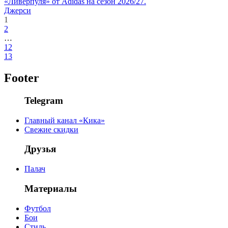
«Ливерпуля» от Adidas на сезон 2026/27.
Джерси
1
2
…
12
13
Footer
Telegram
Главный канал «Кика»
Свежие скидки
Друзья
Палач
Материалы
Футбол
Бои
Стиль