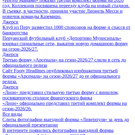
«Интер Майами» показал третий комплект формы на 2026
год. Коллекция посвящена переезду клуба на новый стадион.
В съемке, в частности, приняли участие Лионель Месси и
новичок команды Каземиро.
Джерси
Клуб из Перу разместил 1000 спонсоров на форме и спасся от
банкротства
Перуанский футбольный клуб «Депортиво Мунисипаль»
взорвал социальные сети, выкатив новую домашнюю форму
на сезон-2026/27.
Джерси
Третью форму «Арсенала» на сезон-2026/27 слили в сеть до
официального релиза
Сайт Footy Headlines опубликовал изображения третьей
формы «Арсенала» на сезон-2026/27 до ее официального
релиза.
Джерси
«Лион» представил стильную третью форму с винилом,
посвященную столице французского фанка
«Лион» официально представил третий комплект формы на
сезон-2026/26.
Все виды
Слиты фотографии выездной формы «Ливерпуля» за день до
официальной презентации
В интернете появились фотографии выездной формы