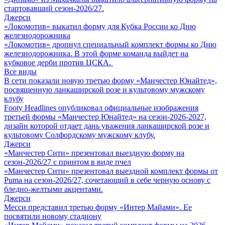
стартовавший сезон-2026/27.
Джерси
«Локомотив» выкатил форму для Кубка России ко Дню
железнодорожника
«Локомотив» дропнул специальный комплект формы ко Дню
железнодорожника. В этой форме команда выйдет на
кубковое дерби против ЦСКА.
Все виды
В сети показали новую третью форму «Манчестер Юнайтед»,
посвященную ланкаширской розе и культовому мужскому
клубу
Footy Headlines опубликовал официальные изображения
третьей формы «Манчестер Юнайтед» на сезон-2026-2027,
дизайн которой отдает дань уважения ланкаширской розе и
культовому Солфордскому мужскому клубу.
Джерси
«Манчестер Сити» презентовал выездную форму на
сезон-2026/27 с принтом в виде пчел
«Манчестер Сити» презентовал выездной комплект формы от
Puma на сезон-2026/27, сочетающий в себе черную основу с
бледно-желтыми акцентами.
Джерси
Месси представил третью форму «Интер Майами». Ее
посвятили новому стадиону