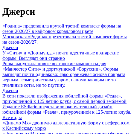
Джерси
«Родина» представила крутой третий комплект формы на
сезон-2026/27 в кайфовом коралловом цвете
Московская «Родина» презентовала третий комплект формы
на сезон-2026/27.
Джерси
У «Сити» и «Дортмунда» почти идентичные вратарские
формы. Выглядят они странно
Puma выпустила новые вратарские комплекты для
«Манчестер Сити» и дортмундской «Боруссии». Формы
выглядят почти одинаково: ярко-оранжевая основа покрыта
черным геометрическим узором, напоминающим не то
пчелиные соты, не то паутину.
Джерси
В сети показали изображения юбилейной формы «Реала»,
приуроченной к 125-летию клуба, с самой первой эмблемой
Издание ESdiario представило окончательный дизайн
юбилейной формы «Реала», приуроченной к 125-летию клуба.
Все виды
«Динамо Мх» дропнуло альтернативную форму с референсом
к Каспийскому морю
«Динамо» из Махачкалы выкатило альтернативную форму на