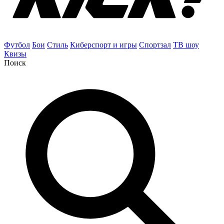
Футбол
Бои
Стиль
Киберспорт и игры
Спортзал
ТВ шоу
Квизы
Поиск