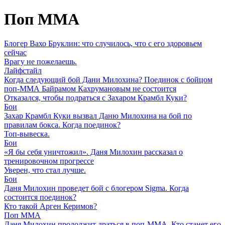
Поп ММА
Блогер Вахо Бруклин: что случилось, что с его здоровьем
сейчас
Врагу не пожелаешь.
Лайфстайл
Когда следующий бой Дани Милохина? Поединок с бойцом
поп-ММА Байрамом Кахрумановым не состоится
Отказался, чтобы подраться с Захаром Крамбл Куки?
Бои
Захар Крамбл Куки вызвал Даню Милохина на бой по
правилам бокса. Когда поединок?
Топ-вывеска.
Бои
«Я бы себя уничтожил». Даня Милохин рассказал о
тренировочном прогрессе
Уверен, что стал лучше.
Бои
Даня Милохин проведет бой с блогером Sigma. Когда
состоится поединок?
Кто такой Арген Керимов?
Поп ММА
Даня Милохин продолжит драться в поп-ММА. Кто станет его