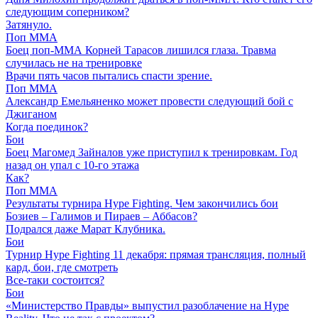
следующим соперником?
Затянуло.
Поп ММА
Боец поп-ММА Корней Тарасов лишился глаза. Травма
случилась не на тренировке
Врачи пять часов пытались спасти зрение.
Поп ММА
Александр Емельяненко может провести следующий бой с
Джиганом
Когда поединок?
Бои
Боец Магомед Зайналов уже приступил к тренировкам. Год
назад он упал с 10-го этажа
Как?
Поп ММА
Результаты турнира Hype Fighting. Чем закончились бои
Бозиев – Галимов и Пираев – Аббасов?
Подрался даже Марат Клубника.
Бои
Турнир Hype Fighting 11 декабря: прямая трансляция, полный
кард, бои, где смотреть
Все-таки состоится?
Бои
«Министерство Правды» выпустил разоблачение на Hype