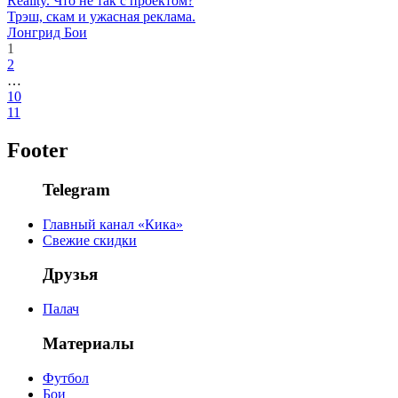
Reality. Что не так с проектом?
Трэш, скам и ужасная реклама.
Лонгрид
Бои
1
2
…
10
11
Footer
Telegram
Главный канал «Кика»
Свежие скидки
Друзья
Палач
Материалы
Футбол
Бои