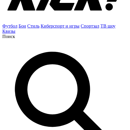
Футбол
Бои
Стиль
Киберспорт и игры
Спортзал
ТВ шоу
Квизы
Поиск