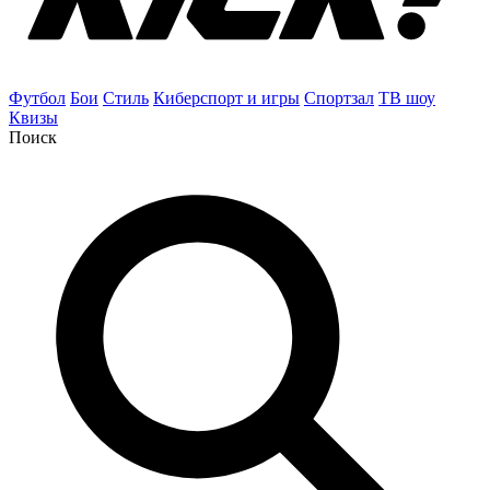
Футбол
Бои
Стиль
Киберспорт и игры
Спортзал
ТВ шоу
Квизы
Поиск