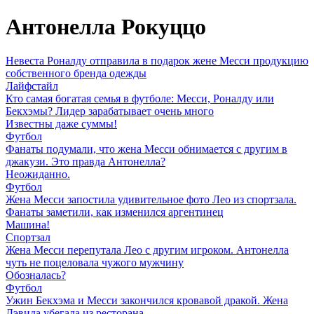
Антонелла Рокуццо
Невеста Роналду отправила в подарок жене Месси продукцию
собственного бренда одежды
Лайфстайл
Кто самая богатая семья в футболе: Месси, Роналду или
Бекхэмы? Лидер зарабатывает очень много
Известны даже суммы!
Футбол
Фанаты подумали, что жена Месси обнимается с другим в
джакузи. Это правда Антонелла?
Неожиданно.
Футбол
Жена Месси запостила удивительное фото Лео из спортзала.
Фанаты заметили, как изменился аргентинец
Машина!
Спортзал
Жена Месси перепутала Лео с другим игроком. Антонелла
чуть не поцеловала чужого мужчину
Обозналась?
Футбол
Ужин Бекхэма и Месси закончился кровавой дракой. Жена
Дэвида убегала из ресторана