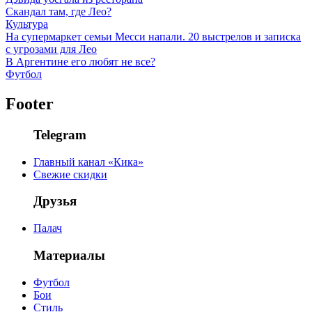
Скандал там, где Лео?
Культура
На супермаркет семьи Месси напали. 20 выстрелов и записка
с угрозами для Лео
В Аргентине его любят не все?
Футбол
Footer
Telegram
Главный канал «Кика»
Свежие скидки
Друзья
Палач
Материалы
Футбол
Бои
Стиль