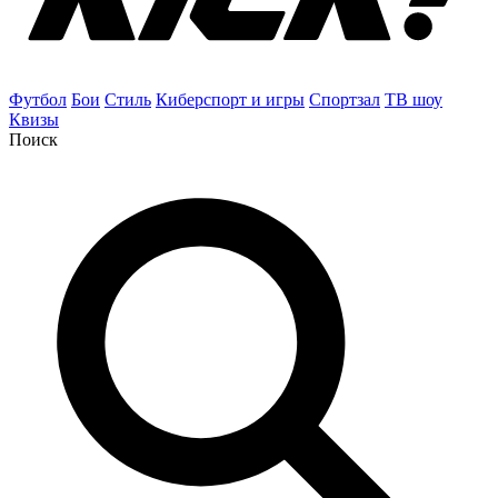
Футбол
Бои
Стиль
Киберспорт и игры
Спортзал
ТВ шоу
Квизы
Поиск