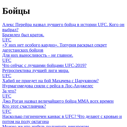
Бойцы
Алекс Перейра назвал лучшего бойца в истории UFC. Кого он
выбрал?
Бразилец был краток.
UFC
«У них нет особого кардио». Топурия раскрыл секрет
дагестанских бойцов
Для них выносливость – не главное.
UFC
Что сейчас с лучшими бойцами UFC-2019?
Ретроспектива лучшей лиги мира.
UFC
Хабиб не приедет на бой Махачева с Царукяном?
Нурмагомедова сняли с рейса в Лос-Анджелес
За что?
UFC
Джо Роган назвал величайшего бойца ММА всех времен
Кто этот счастливчик?
UFC
Насколько гигиеничен канвас в UFC? Что делают с кровью и
потом на полу октагона
Можно же что-нибудь подцепить ненароком.