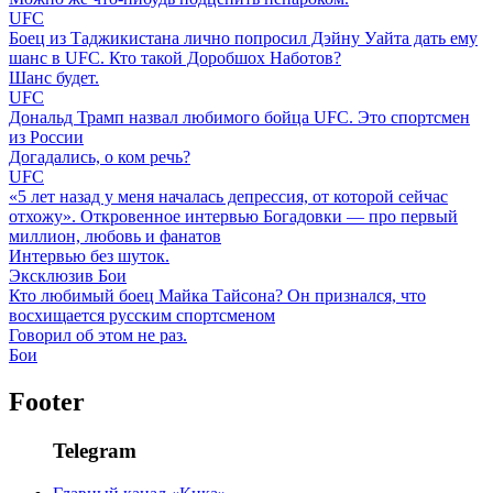
UFC
Боец из Таджикистана лично попросил Дэйну Уайта дать ему
шанс в UFC. Кто такой Доробшох Наботов?
Шанс будет.
UFC
Дональд Трамп назвал любимого бойца UFC. Это спортсмен
из России
Догадались, о ком речь?
UFC
«5 лет назад у меня началась депрессия, от которой сейчас
отхожу». Откровенное интервью Богадовки — про первый
миллион, любовь и фанатов
Интервью без шуток.
Эксклюзив
Бои
Кто любимый боец Майка Тайсона? Он признался, что
восхищается русским спортсменом
Говорил об этом не раз.
Бои
Footer
Telegram