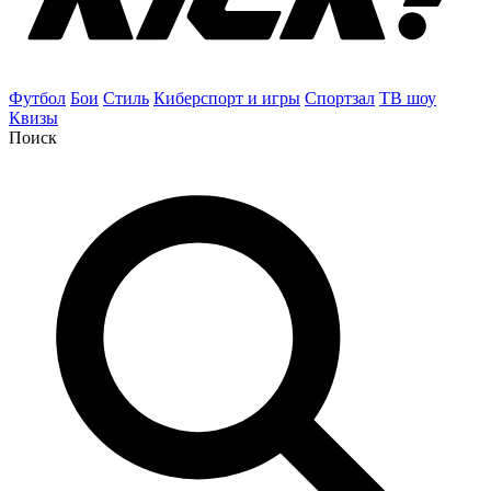
Футбол
Бои
Стиль
Киберспорт и игры
Спортзал
ТВ шоу
Квизы
Поиск