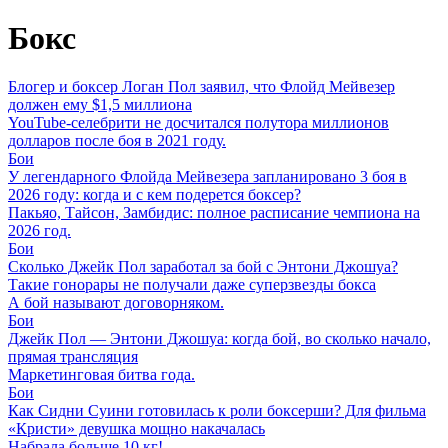
Бокс
Блогер и боксер Логан Пол заявил, что Флойд Мейвезер
должен ему $1,5 миллиона
YouTube-селебрити не досчитался полутора миллионов
долларов после боя в 2021 году.
Бои
У легендарного Флойда Мейвезера запланировано 3 боя в
2026 году: когда и с кем подерется боксер?
Пакьяо, Тайсон, Замбидис: полное расписание чемпиона на
2026 год.
Бои
Сколько Джейк Пол заработал за бой с Энтони Джошуа?
Такие гонорары не получали даже суперзвезды бокса
А бой называют договорняком.
Бои
Джейк Пол — Энтони Джошуа: когда бой, во сколько начало,
прямая трансляция
Маркетинговая битва года.
Бои
Как Сидни Суини готовилась к роли боксерши? Для фильма
«Кристи» девушка мощно накачалась
Набрала больше 10 кг!