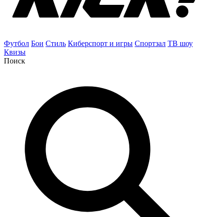
Футбол
Бои
Стиль
Киберспорт и игры
Спортзал
ТВ шоу
Квизы
Поиск