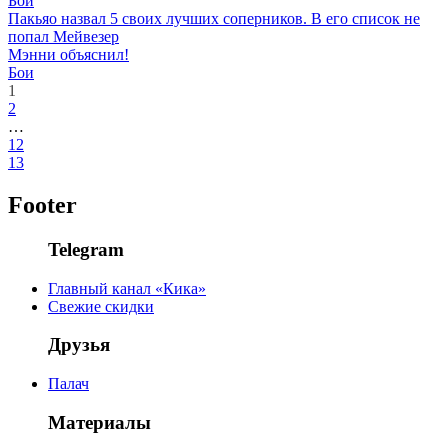
Бои
Пакьяо назвал 5 своих лучших соперников. В его список не
попал Мейвезер
Мэнни объяснил!
Бои
1
2
…
12
13
Footer
Telegram
Главный канал «Кика»
Свежие скидки
Друзья
Палач
Материалы