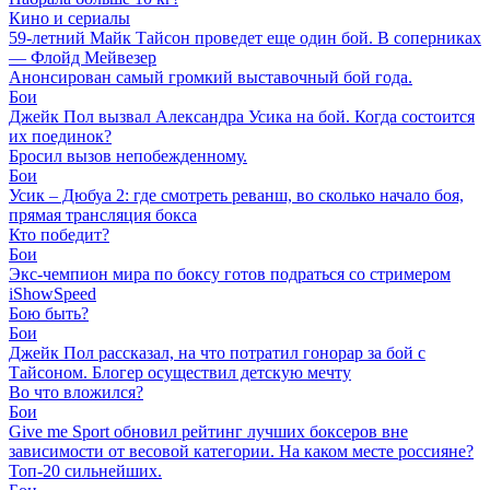
Кино и сериалы
59-летний Майк Тайсон проведет еще один бой. В соперниках
— Флойд Мейвезер
Анонсирован самый громкий выставочный бой года.
Бои
Джейк Пол вызвал Александра Усика на бой. Когда состоится
их поединок?
Бросил вызов непобежденному.
Бои
Усик – Дюбуа 2: где смотреть реванш, во сколько начало боя,
прямая трансляция бокса
Кто победит?
Бои
Экс-чемпион мира по боксу готов подраться со стримером
iShowSpeed
Бою быть?
Бои
Джейк Пол рассказал, на что потратил гонорар за бой с
Тайсоном. Блогер осуществил детскую мечту
Во что вложился?
Бои
Give me Sport обновил рейтинг лучших боксеров вне
зависимости от весовой категории. На каком месте россияне?
Топ-20 сильнейших.