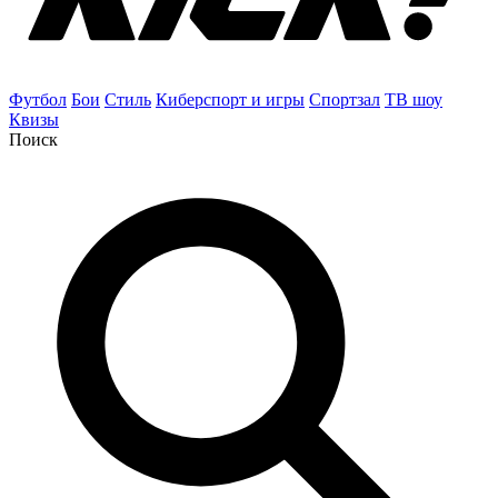
Футбол
Бои
Стиль
Киберспорт и игры
Спортзал
ТВ шоу
Квизы
Поиск