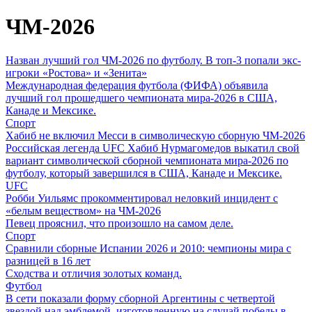
ЧМ-2026
Назван лучший гол ЧМ-2026 по футболу. В топ-3 попали экс-
игроки «Ростова» и «Зенита»
Международная федерация футбола (ФИФА) объявила
лучший гол прошедшего чемпионата мира-2026 в США,
Канаде и Мексике.
Спорт
Хабиб не включил Месси в символическую сборную ЧМ-2026
Российская легенда UFC Хабиб Нурмагомедов выкатил свой
вариант символической сборной чемпионата мира-2026 по
футболу, который завершился в США, Канаде и Мексике.
UFC
Робби Уильямс прокомментировал неловкий инцидент с
«белым веществом» на ЧМ-2026
Певец прояснил, что произошло на самом деле.
Спорт
Сравнили сборные Испании 2026 и 2010: чемпионы мира с
разницей в 16 лет
Сходства и отличия золотых команд.
Футбол
В сети показали форму сборной Аргентины с четвертой
звездой над эмблемой, изготовленную на случай победы в