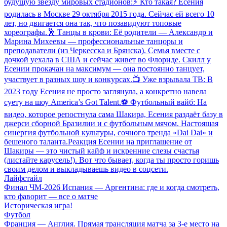
будущую звезду мировых стадионов:⚡️ Кто такая? Есения
родилась в Москве 29 октября 2015 года. Сейчас ей всего 10
лет, но двигается она так, что позавидуют топовые
хореографы.🕺 Танцы в крови: Её родители — Александр и
Марина Михеевы — профессиональные танцоры и
преподаватели (из Черкесска и Брянска). Семья вместе с
дочкой уехала в США и сейчас живет во Флориде. Скилл у
Есении прокачан на максимум — она постоянно танцует,
участвует в разных шоу и конкурсах.📺 Уже взрывала ТВ: В
2023 году Есения не просто заглянула, а конкретно навела
суету на шоу America’s Got Talent.⚽️ Футбольный вайб: На
видео, которое репостнула сама Шакира, Есения раздаёт базу в
джерси сборной Бразилии и с футбольным мячом. Настоящая
синергия футбольной культуры, сочного тренда «Dai Dai» и
бешеного таланта.Реакция Есении на приглашение от
Шакиры — это чистый кайф и искренние слезы счастья
(листайте карусель!). Вот что бывает, когда ты просто горишь
своим делом и выкладываешь видео в соцсети.
Лайфстайл
Финал ЧМ-2026 Испания — Аргентина: где и когда смотреть,
кто фаворит — все о матче
Историческая игра!
Футбол
Франция — Англия. Прямая трансляция матча за 3-е место на