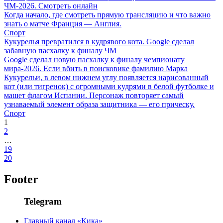
ЧМ-2026. Смотреть онлайн
Когда начало, где смотреть прямую трансляцию и что важно
знать о матче Франция — Англия.
Спорт
Кукурелья превратился в кудрявого кота. Google сделал
забавную пасхалку к финалу ЧМ
Google сделал новую пасхалку к финалу чемпионату
мира-2026. Если вбить в поисковике фамилию Марка
Кукурельи, в левом нижнем углу появляется нарисованный
кот (или тигренок) с огромными кудрями в белой футболке и
машет флагом Испании. Персонаж повторяет самый
узнаваемый элемент образа защитника — его прическу.
Спорт
1
2
…
19
20
Footer
Telegram
Главный канал «Кика»