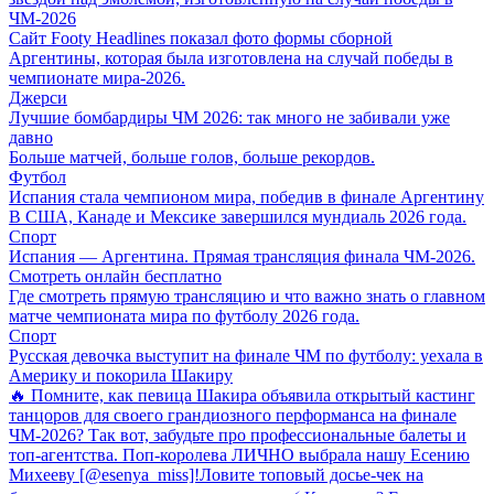
ЧМ-2026
Сайт Footy Headlines показал фото формы сборной
Аргентины, которая была изготовлена на случай победы в
чемпионате мира-2026.
Джерси
Лучшие бомбардиры ЧМ 2026: так много не забивали уже
давно
Больше матчей, больше голов, больше рекордов.
Футбол
Испания стала чемпионом мира, победив в финале Аргентину
В США, Канаде и Мексике завершился мундиаль 2026 года.
Спорт
Испания — Аргентина. Прямая трансляция финала ЧМ-2026.
Смотреть онлайн бесплатно
Где смотреть прямую трансляцию и что важно знать о главном
матче чемпионата мира по футболу 2026 года.
Спорт
Русская девочка выступит на финале ЧМ по футболу: уехала в
Америку и покорила Шакиру
🔥 Помните, как певица Шакира объявила открытый кастинг
танцоров для своего грандиозного перформанса на финале
ЧМ-2026? Так вот, забудьте про профессиональные балеты и
топ-агентства. Поп-королева ЛИЧНО выбрала нашу Есению
Михееву [@esenya_miss]!Ловите топовый досье-чек на