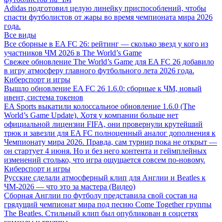
Adidas подготовил целую линейку приспособлений, чтобы
спасти футболистов от жары во время чемпионата мира 2026
года.
Все виды
Все сборные в EA FC 26: рейтинг — сколько звезд у кого из
участников ЧМ 2026 в The World’s Game
Свежее обновление The World’s Game для EA FC 26 добавило
в игру атмосферу главного футбольного лета 2026 года.
Киберспорт и игры
Вышло обновление EA FC 26 1.6.0: сборные к ЧМ, новый
ивент, система токенов
EA Sports выкатили колоссальное обновление 1.6.0 (The
World’s Game Update). Хотя у компании больше нет
официальной лицензии FIFA, они провернули крутейший
трюк и завезли для EA FC полноценный аналог дополнения к
Чемпионату мира 2026. Правда, сам турнир пока не открыт —
он стартует 4 июня. Но и без него контента и геймплейных
изменений столько, что игра ощущается совсем по-новому.
Киберспорт и игры
Русские сделали атмосферный клип для Англии и Beatles к
ЧМ-2026 — что это за мастера (Видео)
Сборная Англии по футболу представила свой состав на
грядущий чемпионат мира под песню Come Together группы
The Beatles. Стильный клип был опубликован в соцсетях