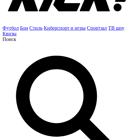
Футбол
Бои
Стиль
Киберспорт и игры
Спортзал
ТВ шоу
Квизы
Поиск