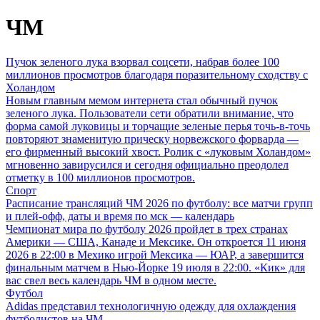
ЧМ
Пучок зеленого лука взорвал соцсети, набрав более 100
миллионов просмотров благодаря поразительному сходству с
Холандом
Новым главным мемом интернета стал обычный пучок
зеленого лука. Пользователи сети обратили внимание, что
форма самой луковицы и торчащие зеленые перья точь-в-точь
повторяют знаменитую прическу норвежского форварда —
его фирменный высокий хвост. Ролик с «луковым Холандом»
мгновенно завирусился и сегодня официально преодолел
отметку в 100 миллионов просмотров.
Спорт
Расписание трансляций ЧМ 2026 по футболу: все матчи групп
и плей-офф, даты и время по мск — календарь
Чемпионат мира по футболу 2026 пройдет в трех странах
Америки — США, Канаде и Мексике. Он откроется 11 июня
2026 в 22:00 в Мехико игрой Мексика — ЮАР, а завершится
финальным матчем в Нью-Йорке 19 июля в 22:00. «Кик» для
вас свел весь календарь ЧМ в одном месте.
Футбол
Adidas представил технологичную одежду для охлаждения
футболистов на ЧМ