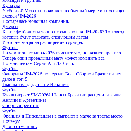
команды и группы.
Культура
У сборной Мексики появился необычный мерч: он посвящен
джерси ЧМ-2026
Постаралась молочная компания.
Джерси
Какие футболисты точно не сыграют на ЧМ-2026? Топ звезд,
которые будут отдыхать следующим летом
И это несмотря на расширение турнира.
Футбол
На чемпионате мира-2026 изменится одно важное правило.
Теперь один провальный матч может изменить все
По конспектам Серии А и Ла Лиги.
Футбол
Фавориты ЧМ-2026 по версии Goal. Сборной Бразилии нет
даже в топ-5
Главный кандидат – не Испания.
Футбол
Кто выиграет ЧМ-2026? Шансы Бразилии расценили выше
Англии и Аргентины
Спорный рейтинг.
Футбол
Франция и Нидерланды не сыграют в матче за третье место.
Почему?
Давно отменили.