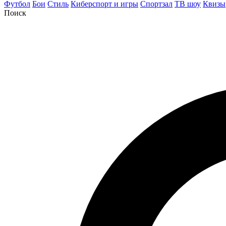
Футбол
Бои
Стиль
Киберспорт и игры
Спортзал
ТВ шоу
Квизы
Поиск