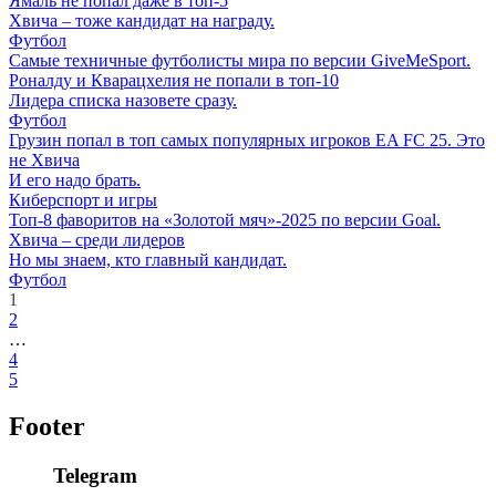
Ямаль не попал даже в топ-5
Хвича – тоже кандидат на награду.
Футбол
Самые техничные футболисты мира по версии GiveMeSport.
Роналду и Кварацхелия не попали в топ-10
Лидера списка назовете сразу.
Футбол
Грузин попал в топ самых популярных игроков EA FC 25. Это
не Хвича
И его надо брать.
Киберспорт и игры
Топ-8 фаворитов на «Золотой мяч»-2025 по версии Goal.
Хвича – среди лидеров
Но мы знаем, кто главный кандидат.
Футбол
1
2
…
4
5
Footer
Telegram