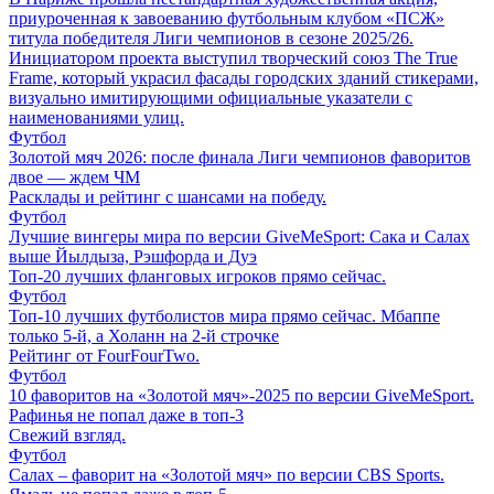
приуроченная к завоеванию футбольным клубом «ПСЖ»
титула победителя Лиги чемпионов в сезоне 2025/26.
Инициатором проекта выступил творческий союз The True
Frame, который украсил фасады городских зданий стикерами,
визуально имитирующими официальные указатели с
наименованиями улиц.
Футбол
Золотой мяч 2026: после финала Лиги чемпионов фаворитов
двое — ждем ЧМ
Расклады и рейтинг с шансами на победу.
Футбол
Лучшие вингеры мира по версии GiveMeSport: Сака и Салах
выше Йылдыза, Рэшфорда и Дуэ
Топ-20 лучших фланговых игроков прямо сейчас.
Футбол
Топ-10 лучших футболистов мира прямо сейчас. Мбаппе
только 5-й, а Холанн на 2-й строчке
Рейтинг от FourFourTwo.
Футбол
10 фаворитов на «Золотой мяч»-2025 по версии GiveMeSport.
Рафинья не попал даже в топ-3
Свежий взгляд.
Футбол
Салах – фаворит на «Золотой мяч» по версии CBS Sports.