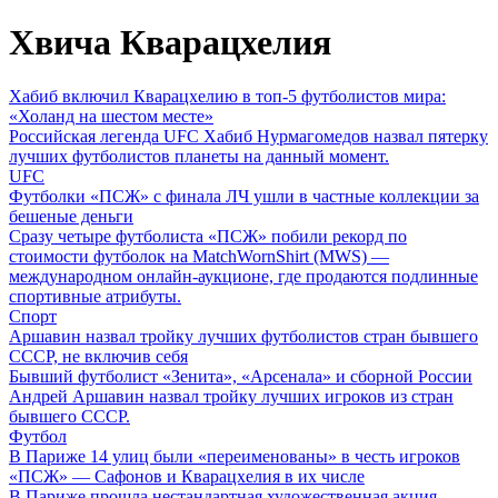
Хвича Кварацхелия
Хабиб включил Кварацхелию в топ-5 футболистов мира:
«Холанд на шестом месте»
Российская легенда UFC Хабиб Нурмагомедов назвал пятерку
лучших футболистов планеты на данный момент.
UFC
Футболки «ПСЖ» с финала ЛЧ ушли в частные коллекции за
бешеные деньги
Сразу четыре футболиста «ПСЖ» побили рекорд по
стоимости футболок на MatchWornShirt (MWS) —
международном онлайн-аукционе, где продаются подлинные
спортивные атрибуты.
Спорт
Аршавин назвал тройку лучших футболистов стран бывшего
СССР, не включив себя
Бывший футболист «Зенита», «Арсенала» и сборной России
Андрей Аршавин назвал тройку лучших игроков из стран
бывшего СССР.
Футбол
В Париже 14 улиц были «переименованы» в честь игроков
«ПСЖ» — Сафонов и Кварацхелия в их числе
В Париже прошла нестандартная художественная акция,