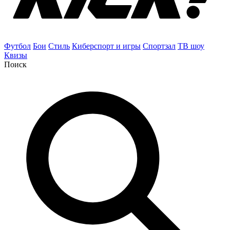
Футбол
Бои
Стиль
Киберспорт и игры
Спортзал
ТВ шоу
Квизы
Поиск