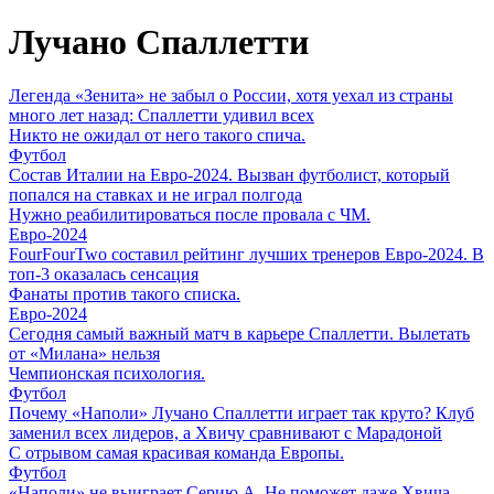
Лучано Спаллетти
Легенда «Зенита» не забыл о России, хотя уехал из страны
много лет назад: Спаллетти удивил всех
Никто не ожидал от него такого спича.
Футбол
Состав Италии на Евро-2024. Вызван футболист, который
попался на ставках и не играл полгода
Нужно реабилитироваться после провала с ЧМ.
Евро-2024
FourFourTwo составил рейтинг лучших тренеров Евро-2024. В
топ-3 оказалась сенсация
Фанаты против такого списка.
Евро-2024
Сегодня самый важный матч в карьере Спаллетти. Вылетать
от «Милана» нельзя
Чемпионская психология.
Футбол
Почему «Наполи» Лучано Спаллетти играет так круто? Клуб
заменил всех лидеров, а Хвичу сравнивают с Марадоной
С отрывом самая красивая команда Европы.
Футбол
«Наполи» не выиграет Серию А. Не поможет даже Хвича