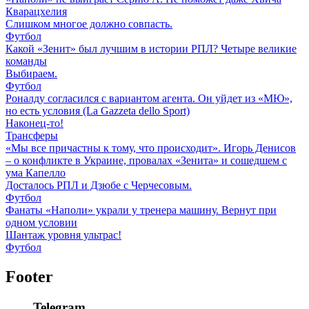
Кварацхелия
Слишком многое должно совпасть.
Футбол
Какой «Зенит» был лучшим в истории РПЛ? Четыре великие
команды
Выбираем.
Футбол
Роналду согласился с вариантом агента. Он уйдет из «МЮ»,
но есть условия (La Gazzeta dello Sport)
Наконец-то!
Трансферы
«Мы все причастны к тому, что происходит». Игорь Денисов
– о конфликте в Украине, провалах «Зенита» и сошедшем с
ума Капелло
Досталось РПЛ и Дзюбе с Черчесовым.
Футбол
Фанаты «Наполи» украли у тренера машину. Вернут при
одном условии
Шантаж уровня ультрас!
Футбол
Footer
Telegram