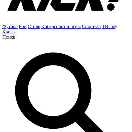
Футбол
Бои
Стиль
Киберспорт и игры
Спортзал
ТВ шоу
Квизы
Поиск