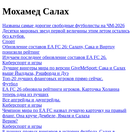
Мохамед Салах
Названы самые дорогие свободные футболисты на ЧМ-2026
Десятки мировых звезд первой величины этим летом остались
без клубов.
Спорт
Обновление составов EA FC 26: Салаху, Сака и Виртцу
понизили рейтинг
Изучаем последнее обновление составов EA FC 26.
Киберспорт и игры
Лучшие вингеры мира по версии GiveMeSport: Сака и Салах
выше Йылдыза, Рэшфорда и Дуэ
Топ-20 лучших фланговых игроков прямо сейчас.
Футбол
EA FC 26 обновила рейтинги игроков. Карточка Холанна
теперь одна из лучших
Все апгрейды и даунгрейды.
Киберспорт и игры
Чемпион мира по EA FC назвал лучшую карточку на правый
фланг. Она круче Дембеле, Ямаля и Салаха
Верим?
Киберспорт и игры
8 лучших правых вингеров в истории футбола. Салах в