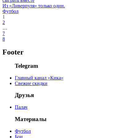
сыграть вместе
Из «Ливерпуля» только один.
Футбол
1
2
…
7
8
Footer
Telegram
Главный канал «Кика»
Свежие скидки
Друзья
Палач
Материалы
Футбол
Бои