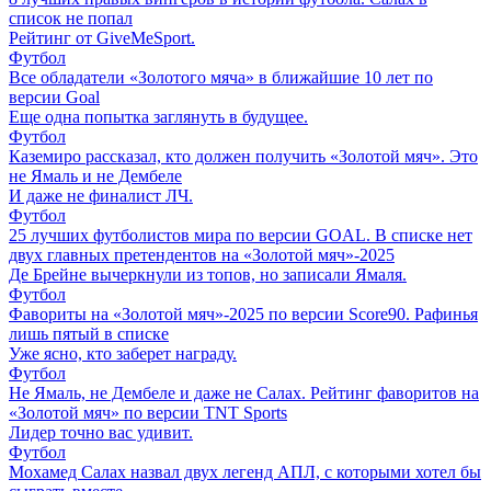
список не попал
Рейтинг от GiveMeSport.
Футбол
Все обладатели «Золотого мяча» в ближайшие 10 лет по
версии Goal
Еще одна попытка заглянуть в будущее.
Футбол
Каземиро рассказал, кто должен получить «Золотой мяч». Это
не Ямаль и не Дембеле
И даже не финалист ЛЧ.
Футбол
25 лучших футболистов мира по версии GOAL. В списке нет
двух главных претендентов на «Золотой мяч»-2025
Де Брейне вычеркнули из топов, но записали Ямаля.
Футбол
Фавориты на «Золотой мяч»-2025 по версии Score90. Рафинья
лишь пятый в списке
Уже ясно, кто заберет награду.
Футбол
Не Ямаль, не Дембеле и даже не Салах. Рейтинг фаворитов на
«Золотой мяч» по версии TNT Sports
Лидер точно вас удивит.
Футбол
Мохамед Салах назвал двух легенд АПЛ, с которыми хотел бы