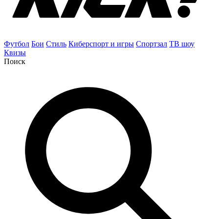
Футбол
Бои
Стиль
Киберспорт и игры
Спортзал
ТВ шоу
Квизы
Поиск