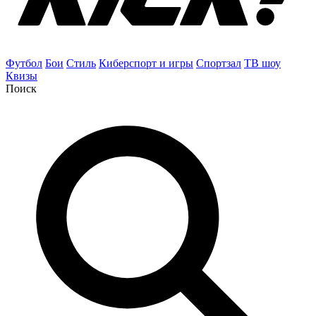
Футбол
Бои
Стиль
Киберспорт и игры
Спортзал
ТВ шоу
Квизы
Поиск