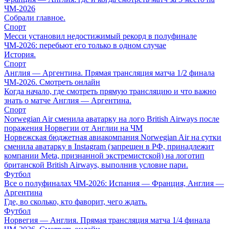
ЧМ-2026
Собрали главное.
Спорт
Месси установил недостижимый рекорд в полуфинале
ЧМ-2026: перебьют его только в одном случае
История.
Спорт
Англия — Аргентина. Прямая трансляция матча 1/2 финала
ЧМ-2026. Смотреть онлайн
Когда начало, где смотреть прямую трансляцию и что важно
знать о матче Англия — Аргентина.
Спорт
Norwegian Air сменила аватарку на лого British Airways после
поражения Норвегии от Англии на ЧМ
Норвежская бюджетная авиакомпания Norwegian Air на сутки
сменила аватарку в Instagram (запрещен в РФ, принадлежит
компании Meta, признанной экстремистской) на логотип
британской British Airways, выполнив условие пари.
Футбол
Все о полуфиналах ЧМ-2026: Испания — Франция, Англия —
Аргентина
Где, во сколько, кто фаворит, чего ждать.
Футбол
Норвегия — Англия. Прямая трансляция матча 1/4 финала