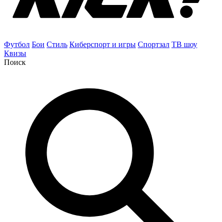
Футбол
Бои
Стиль
Киберспорт и игры
Спортзал
ТВ шоу
Квизы
Поиск