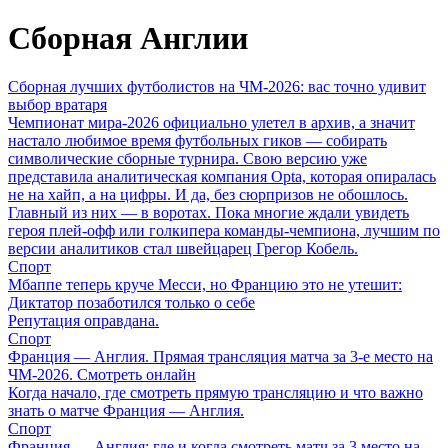
Сборная Англии
Сборная лучших футболистов на ЧМ-2026: вас точно удивит
выбор вратаря
Чемпионат мира-2026 официально улетел в архив, а значит
настало любимое время футбольных гиков — собирать
символические сборные турнира. Свою версию уже
представила аналитическая компания Opta, которая опиралась
не на хайп, а на цифры. И да, без сюрпризов не обошлось.
Главный из них — в воротах. Пока многие ждали увидеть
героя плей-офф или голкипера команды-чемпиона, лучшим по
версии аналитиков стал швейцарец Грегор Кобель.
Спорт
Мбаппе теперь круче Месси, но Францию это не утешит:
Диктатор позаботился только о себе
Репутация оправдана.
Спорт
Франция — Англия. Прямая трансляция матча за 3-е место на
ЧМ-2026. Смотреть онлайн
Когда начало, где смотреть прямую трансляцию и что важно
знать о матче Франция — Англия.
Спорт
Франция — Англия: где и когда смотреть матч за 3 место на