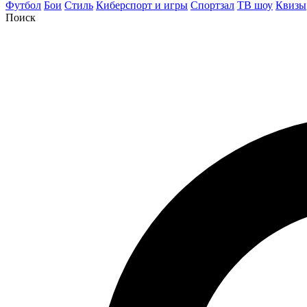
Футбол
Бои
Стиль
Киберспорт и игры
Спортзал
ТВ шоу
Квизы
Поиск