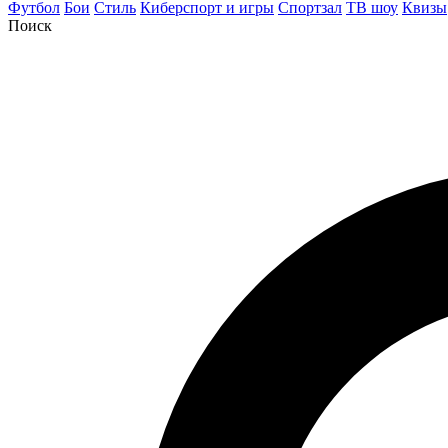
Футбол
Бои
Стиль
Киберспорт и игры
Спортзал
ТВ шоу
Квизы
Поиск