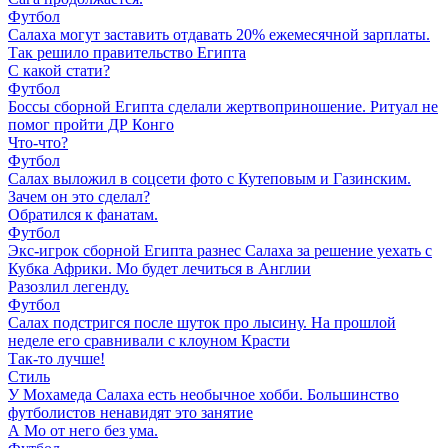
Футбол
Салаха могут заставить отдавать 20% ежемесячной зарплаты.
Так решило правительство Египта
С какой стати?
Футбол
Боссы сборной Египта сделали жертвоприношение. Ритуал не
помог пройти ДР Конго
Что-что?
Футбол
Салах выложил в соцсети фото с Кутеповым и Газинским.
Зачем он это сделал?
Обратился к фанатам.
Футбол
Экс-игрок сборной Египта разнес Салаха за решение уехать с
Кубка Африки. Мо будет лечиться в Англии
Разозлил легенду.
Футбол
Салах подстригся после шуток про лысину. На прошлой
неделе его сравнивали с клоуном Красти
Так-то лучше!
Стиль
У Мохамеда Салаха есть необычное хобби. Большинство
футболистов ненавидят это занятие
А Мо от него без ума.