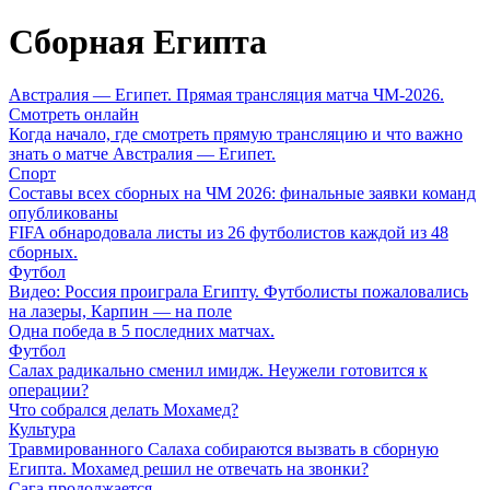
Сборная Египта
Австралия — Египет. Прямая трансляция матча ЧМ-2026.
Смотреть онлайн
Когда начало, где смотреть прямую трансляцию и что важно
знать о матче Австралия — Египет.
Спорт
Составы всех сборных на ЧМ 2026: финальные заявки команд
опубликованы
FIFA обнародовала листы из 26 футболистов каждой из 48
сборных.
Футбол
Видео: Россия проиграла Египту. Футболисты пожаловались
на лазеры, Карпин — на поле
Одна победа в 5 последних матчах.
Футбол
Салах радикально сменил имидж. Неужели готовится к
операции?
Что собрался делать Мохамед?
Культура
Травмированного Салаха собираются вызвать в сборную
Египта. Мохамед решил не отвечать на звонки?
Сага продолжается.