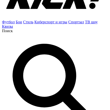
Футбол
Бои
Стиль
Киберспорт и игры
Спортзал
ТВ шоу
Квизы
Поиск