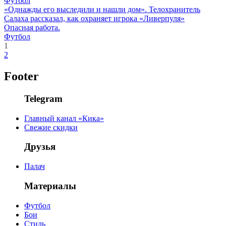
Футбол
«Однажды его выследили и нашли дом». Телохранитель
Салаха рассказал, как охраняет игрока «Ливерпуля»
Опасная работа.
Футбол
1
2
Footer
Telegram
Главный канал «Кика»
Свежие скидки
Друзья
Палач
Материалы
Футбол
Бои
Стиль