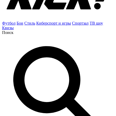
Футбол
Бои
Стиль
Киберспорт и игры
Спортзал
ТВ шоу
Квизы
Поиск