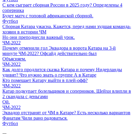
С кем сыграет сборная России в 2025 году? Определены 4
соперника
Будет матч с топовой африканской сборной.
Футбол
Сборная Катара ужасна. Кажется, перед нами худшая команда-
хозяин в истории ЧМ
Но они преподнесли важный урок.
ЧМ-2022
Почему отменили гол Эквадора в ворота Катара на 3-й
минуте ЧМ-2022? Офсайд действительно был
Объясняем.
ЧМ-2022
Как долго продлится сказка Катара и почему Нидерланды
удивят? Что нужно знать о группе А в Катаре
Кто помешает Катару выйти в плей-офф?
ЧМ-2022
Катар подкупает болельщиков и соперников. Шейхи влипли в
2 скандала с деньгами
Ой.
ЧМ-2022
Эквадор отстранят от ЧМ в Катаре? Есть несколько вариантов
Фанатам Чили рано радоваться.
Футбол