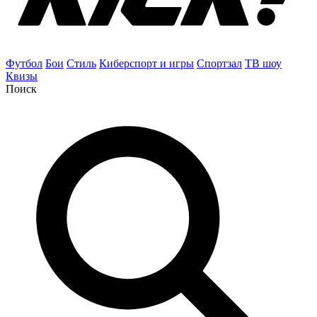
Футбол
Бои
Стиль
Киберспорт и игры
Спортзал
ТВ шоу
Квизы
Поиск