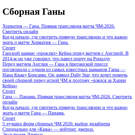
Сборная Ганы
Хорватия — Гана. Прямая трансляция матча ЧМ-2026.
Смотреть онлайн
Когда начало, где смотреть прямую трансляцию и что важно
знать о матче Хорватия — Гана.
Спорт
Ганский шаман «проклял» Кейна перед матчем с Англией. В
2014-м он уже говорил, что навел порчу на Роналду
Перед матчем Англия — Гана в британской прессе
поговорили с одним из самых известных шаманов Ганы —
Нана Кваку Бонсами. Он заявил Daily Star, что хочет помочь
своей сборной перед игрой ЧМ и поэтому «взялся за Харри
Кейна»
Спорт
Гана — Панама. Прямая трансляция матча ЧМ-2026. Смотреть
онлайн
Когда начало, где смотреть прямую трансляцию и что важно
знать о матче Гана — Панама.
Спорт
5 лучших форм сборных ЧМ 2026: выбор дизайнера
Специально для «Кика» — рейтинг джерси.
Эксклюзив
Джерси