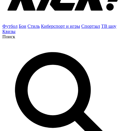
Футбол
Бои
Стиль
Киберспорт и игры
Спортзал
ТВ шоу
Квизы
Поиск