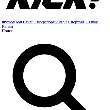
Футбол
Бои
Стиль
Киберспорт и игры
Спортзал
ТВ шоу
Квизы
Поиск