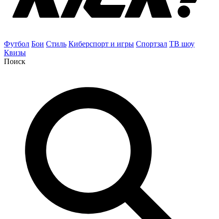
Футбол
Бои
Стиль
Киберспорт и игры
Спортзал
ТВ шоу
Квизы
Поиск