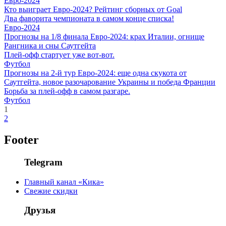
Евро-2024
Кто выиграет Евро-2024? Рейтинг сборных от Goal
Два фаворита чемпионата в самом конце списка!
Евро-2024
Прогнозы на 1/8 финала Евро-2024: крах Италии, огнище
Рангника и сны Саутгейта
Плей-офф стартует уже вот-вот.
Футбол
Прогнозы на 2-й тур Евро-2024: еще одна скукота от
Саутгейта, новое разочарование Украины и победа Франции
Борьба за плей-офф в самом разгаре.
Футбол
1
2
Footer
Telegram
Главный канал «Кика»
Свежие скидки
Друзья