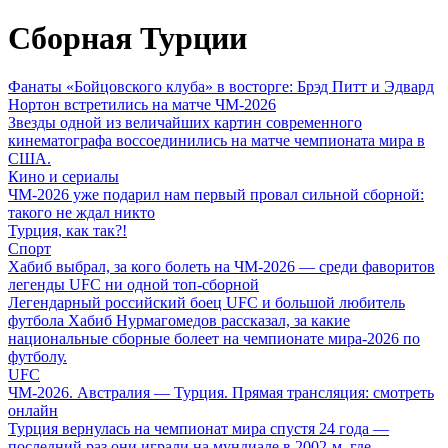
Сборная Турции
Фанаты «Бойцовского клуба» в восторге: Брэд Питт и Эдвард
Нортон встретились на матче ЧМ-2026
Звезды одной из величайших картин современного
кинематографа воссоединились на матче чемпионата мира в
США.
Кино и сериалы
ЧМ-2026 уже подарил нам первый провал сильной сборной:
такого не ждал никто
Турция, как так?!
Спорт
Хабиб выбрал, за кого болеть на ЧМ-2026 — среди фаворитов
легенды UFC ни одной топ-сборной
Легендарный российский боец UFC и большой любитель
футбола Хабиб Нурмагомедов рассказал, за какие
национальные сборные болеет на чемпионате мира-2026 по
футболу.
UFC
ЧМ-2026. Австралия — Турция. Прямая трансляция: смотреть
онлайн
Турция вернулась на чемпионат мира спустя 24 года —
последний раз они играли на мундиале в 2002-м, где