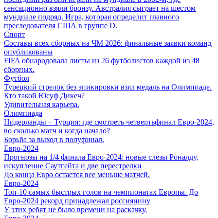
сенсационно взяли бронзу. Австралия сыграет на шестом
мундиале подряд. Игра, которая определит главного
преследователя США в группе D.
Спорт
Составы всех сборных на ЧМ 2026: финальные заявки команд
опубликованы
FIFA обнародовала листы из 26 футболистов каждой из 48
сборных.
Футбол
Турецкий стрелок без эпикировки взял медаль на Олимпиаде.
Кто такой Юсуф Дикеч?
Удивительная карьера.
Олимпиада
Нидерланды – Турция: где смотреть четвертьфинал Евро-2024,
во сколько матч и когда начало?
Борьба за выход в полуфинал.
Евро-2024
Прогнозы на 1/4 финала Евро-2024: новые слезы Роналду,
искупление Саутгейта и две перестрелки
До конца Евро остается все меньше матчей.
Евро-2024
Топ-10 самых быстрых голов на чемпионатах Европы. До
Евро-2024 рекорд принадлежал россиянину
У этих ребят не было времени на раскачку.