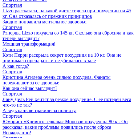
Спортзал
Lizzo рассказала, на какой диете сидела при похудении на 45
кг. Она отказалась от прежних принципов
Заодно поправила ментальное здоровье.
Спортзал
Рэперша Lizzo похудела со 145 кг. Сколько она сбросила и как
теперь выглядит?
Мощная трансформация!
Спортзал
Кэти Перри раскрыла секрет похудения на 10 кг. Она не
принимала препараты и не убивалась в зале
А как тогда?
Спортзал
Кристина Агилера очень сильно похудела. Фанаты
переживают за ее здоровье
Как она сейчас выглядит?
Спортзал
Лану Дель Рей хейтят за резкое похудение. С ее потерей веса
что-то не так?
А ведь раньше травили за полноту.
Спортзал
Юморист «Кривого зеркала» Морозов похудел на 80 кг. Он
рассказал, какие проблемы появились после сброса
Неожиданно!