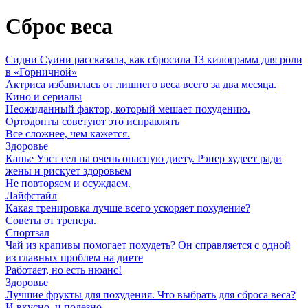
Сброс веса
Сидни Суини рассказала, как сбросила 13 килограмм для роли
в «Горничной»
Актриса избавилась от лишнего веса всего за два месяца.
Кино и сериалы
Неожиданный фактор, который мешает похудению.
Ортодонты советуют это исправлять
Все сложнее, чем кажется.
Здоровье
Канье Уэст сел на очень опасную диету. Рэпер худеет ради
жены и рискует здоровьем
Не повторяем и осуждаем.
Лайфстайл
Какая тренировка лучше всего ускоряет похудение?
Советы от тренера.
Спортзал
Чай из крапивы помогает похудеть? Он справляется с одной
из главных проблем на диете
Работает, но есть нюанс!
Здоровье
Лучшие фрукты для похудения. Что выбрать для сброса веса?
И вкусно, и полезно.