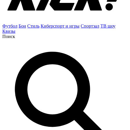
Футбол
Бои
Стиль
Киберспорт и игры
Спортзал
ТВ шоу
Квизы
Поиск