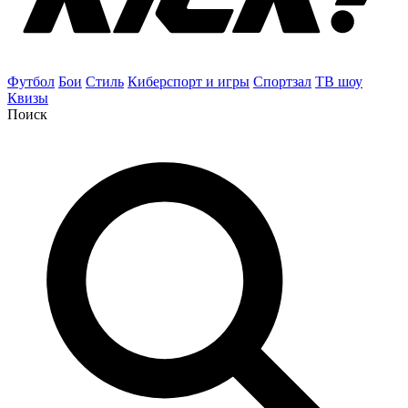
Футбол
Бои
Стиль
Киберспорт и игры
Спортзал
ТВ шоу
Квизы
Поиск