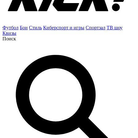
Футбол
Бои
Стиль
Киберспорт и игры
Спортзал
ТВ шоу
Квизы
Поиск