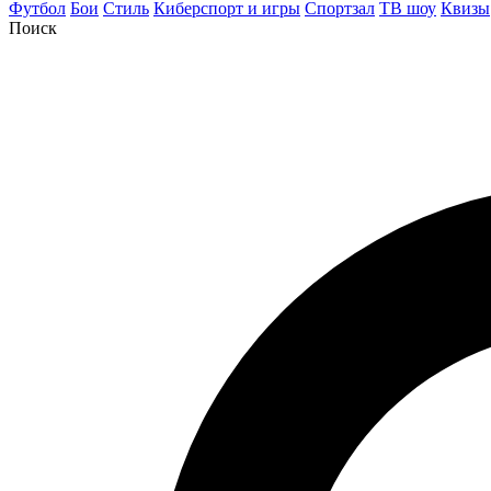
Футбол
Бои
Стиль
Киберспорт и игры
Спортзал
ТВ шоу
Квизы
Поиск