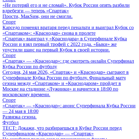
«Не потеряй его и не сломай». Кубок России опять разбили
вдребезги — теперь «Спартак»
Прости, МакSим, они не смогли.
Спорт
Карседо поменял вратаря перед пенальти и выиграл Кубок со
«Спартаком»: «Краснодар» снова в пролете
«Спартак» выиграл у «Краснодара» в Суперфинале Кубка
России и взял первый трофей с 2022 года. «Быки» же
упустили шанс на первый Кубок в своей истории.
Спорт
«Спартак» — «Краснодар»: где смотреть онлайн Суперфинал
Кубка России по футболу
Сегодня, 24 мая 2026, «Спартак» и «Краснодар» сыграют в
Суперфинале Кубка России по футболу. Финальный матч
сезона между «Спартаком» и «Краснодаром» пройдет в
Москве на стадионе «Лужники» и начнется в 18:00 по
московскому времени.
Спорт
«Спартак» — «Краснодар»: анонс Суперфинала Кубка России
— 24 мая в 18:00
Развязка сезона.
Футбол
ТЕСТ: Докажи, что разбираешься в Кубке России перед
Суперфиналом «Краснодар» — «Спартак»