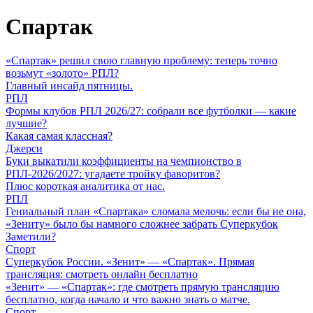
Спартак
«Спартак» решил свою главную проблему: теперь точно
возьмут «золото» РПЛ?
Главный инсайд пятницы.
РПЛ
Формы клубов РПЛ 2026/27: собрали все футболки — какие
лучшие?
Какая самая классная?
Джерси
Буки выкатили коэффициенты на чемпионство в
РПЛ-2026/2027: угадаете тройку фаворитов?
Плюс короткая аналитика от нас.
РПЛ
Гениальный план «Спартака» сломала мелочь: если бы не она,
«Зениту» было бы намного сложнее забрать Суперкубок
Заметили?
Спорт
Суперкубок России. «Зенит» — «Спартак». Прямая
трансляция: смотреть онлайн бесплатно
«Зенит» — «Спартак»: где смотреть прямую трансляцию
бесплатно, когда начало и что важно знать о матче.
Спорт