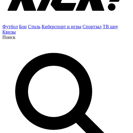
Футбол
Бои
Стиль
Киберспорт и игры
Спортзал
ТВ шоу
Квизы
Поиск