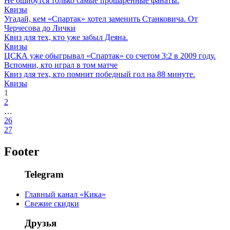
Не ошибутся только самые прошаренные фанаты.
Квизы
Угадай, кем «Спартак» хотел заменить Станковича. От
Черчесова до Лички
Квиз для тех, кто уже забыл Деяна.
Квизы
ЦСКА уже обыгрывал «Спартак» со счетом 3:2 в 2009 году.
Вспомни, кто играл в том матче
Квиз для тех, кто помнит победный гол на 88 минуте.
Квизы
1
2
…
26
27
Footer
Telegram
Главный канал «Кика»
Свежие скидки
Друзья