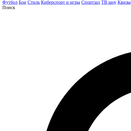
Футбол
Бои
Стиль
Киберспорт и игры
Спортзал
ТВ шоу
Квизы
Поиск