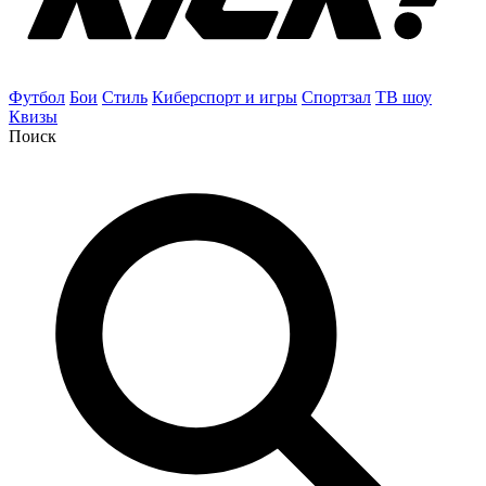
Футбол
Бои
Стиль
Киберспорт и игры
Спортзал
ТВ шоу
Квизы
Поиск