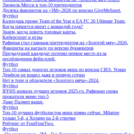
Лионель Месси в топ-10 претендентов
Десятка фаворитов на «ЗМ»-2026 по версии GiveMeSport.
Футбол
Календарь промо Team of the Year в EA FC 26 Ultimate Team.
Когда начнется ивент с командой года?
Знаем, когда ловить топовые карты.
Киберспорт и игры
Рафинья стал главным претендентом на «Золотой мяч»-2026.
Фавориты на награду по версии букмекеров
Предыдущий кандидат потерял первое место из-за
несоблюдения фейр-плей.
Футбол
Топ-10 самых дорогих игроков мира по версии CIES. Усман
Дембеле не вошел даже в первую сотню
Нет в топе и обладателя «Золотого мяча»-2024.
Футбол
IFFHS назвала лучших игроков 2025-го. Рафинью снова
прокатили мимо топ-5
Даже Палмер выше.
Футбол
Топ-10 лучших футболистов мира прямо сейчас. Мбаппе
только 5-й, а Холанн на 2-й строчке
Рейтинг от FourFourTwo.
Футбол