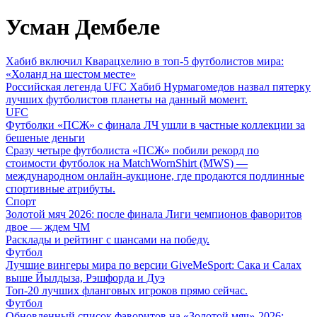
Усман Дембеле
Хабиб включил Кварацхелию в топ-5 футболистов мира:
«Холанд на шестом месте»
Российская легенда UFC Хабиб Нурмагомедов назвал пятерку
лучших футболистов планеты на данный момент.
UFC
Футболки «ПСЖ» с финала ЛЧ ушли в частные коллекции за
бешеные деньги
Сразу четыре футболиста «ПСЖ» побили рекорд по
стоимости футболок на MatchWornShirt (MWS) —
международном онлайн-аукционе, где продаются подлинные
спортивные атрибуты.
Спорт
Золотой мяч 2026: после финала Лиги чемпионов фаворитов
двое — ждем ЧМ
Расклады и рейтинг с шансами на победу.
Футбол
Лучшие вингеры мира по версии GiveMeSport: Сака и Салах
выше Йылдыза, Рэшфорда и Дуэ
Топ-20 лучших фланговых игроков прямо сейчас.
Футбол
Обновленный список фаворитов на «Золотой мяч»-2026: