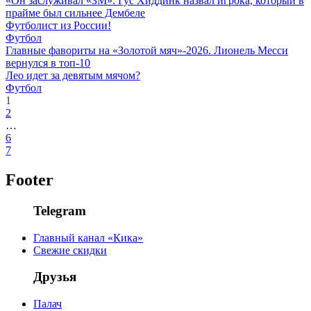
«Он заслуживал «ЗМ». Гус Хиддинк назвал игрока, который в
прайме был сильнее Дембеле
Футболист из России!
Футбол
Главные фавориты на «Золотой мяч»-2026. Лионель Месси
вернулся в топ-10
Лео идет за девятым мячом?
Футбол
1
2
…
6
7
Footer
Telegram
Главный канал «Кика»
Свежие скидки
Друзья
Палач