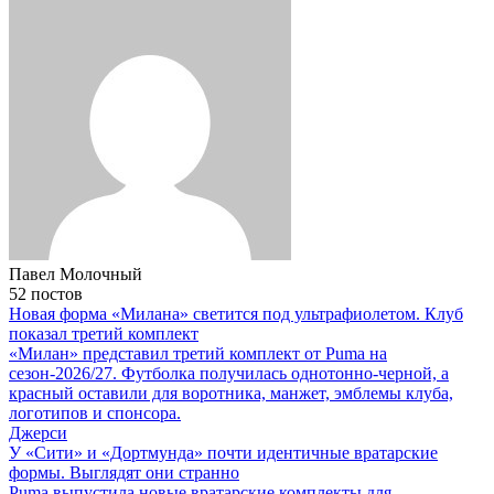
Павел Молочный
52 постов
Новая форма «Милана» светится под ультрафиолетом. Клуб
показал третий комплект
«Милан» представил третий комплект от Puma на
сезон-2026/27. Футболка получилась однотонно-черной, а
красный оставили для воротника, манжет, эмблемы клуба,
логотипов и спонсора.
Джерси
У «Сити» и «Дортмунда» почти идентичные вратарские
формы. Выглядят они странно
Puma выпустила новые вратарские комплекты для