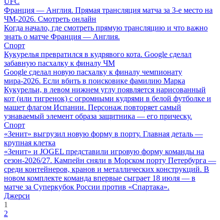
UFC
Франция — Англия. Прямая трансляция матча за 3-е место на
ЧМ-2026. Смотреть онлайн
Когда начало, где смотреть прямую трансляцию и что важно
знать о матче Франция — Англия.
Спорт
Кукурелья превратился в кудрявого кота. Google сделал
забавную пасхалку к финалу ЧМ
Google сделал новую пасхалку к финалу чемпионату
мира-2026. Если вбить в поисковике фамилию Марка
Кукурельи, в левом нижнем углу появляется нарисованный
кот (или тигренок) с огромными кудрями в белой футболке и
машет флагом Испании. Персонаж повторяет самый
узнаваемый элемент образа защитника — его прическу.
Спорт
«Зенит» выгрузил новую форму в порту. Главная деталь —
крупная клетка
«Зенит» и JOGEL представили игровую форму команды на
сезон-2026/27. Кампейн сняли в Морском порту Петербурга —
среди контейнеров, кранов и металлических конструкций. В
новом комплекте команда впервые сыграет 18 июля — в
матче за Суперкубок России против «Спартака».
Джерси
1
2