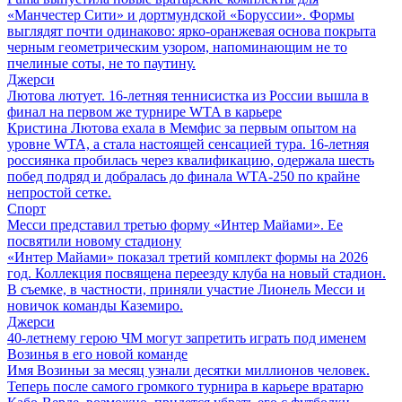
«Манчестер Сити» и дортмундской «Боруссии». Формы
выглядят почти одинаково: ярко-оранжевая основа покрыта
черным геометрическим узором, напоминающим не то
пчелиные соты, не то паутину.
Джерси
Лютова лютует. 16-летняя теннисистка из России вышла в
финал на первом же турнире WTA в карьере
Кристина Лютова ехала в Мемфис за первым опытом на
уровне WTA, а стала настоящей сенсацией тура. 16-летняя
россиянка пробилась через квалификацию, одержала шесть
побед подряд и добралась до финала WTA-250 по крайне
непростой сетке.
Спорт
Месси представил третью форму «Интер Майами». Ее
посвятили новому стадиону
«Интер Майами» показал третий комплект формы на 2026
год. Коллекция посвящена переезду клуба на новый стадион.
В съемке, в частности, приняли участие Лионель Месси и
новичок команды Каземиро.
Джерси
40-летнему герою ЧМ могут запретить играть под именем
Возинья в его новой команде
Имя Возиньи за месяц узнали десятки миллионов человек.
Теперь после самого громкого турнира в карьере вратарю