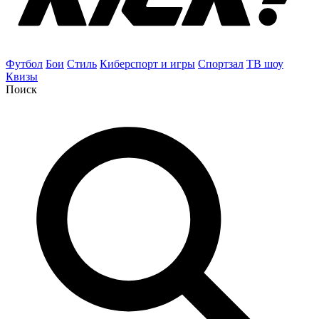
Футбол
Бои
Стиль
Киберспорт и игры
Спортзал
ТВ шоу
Квизы
Поиск