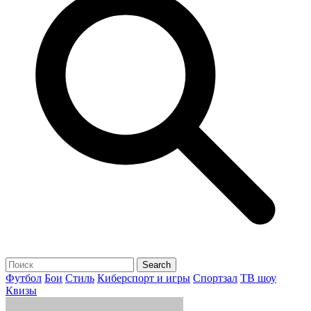
Футбол
Бои
Стиль
Киберспорт и игры
Спортзал
ТВ шоу
Квизы