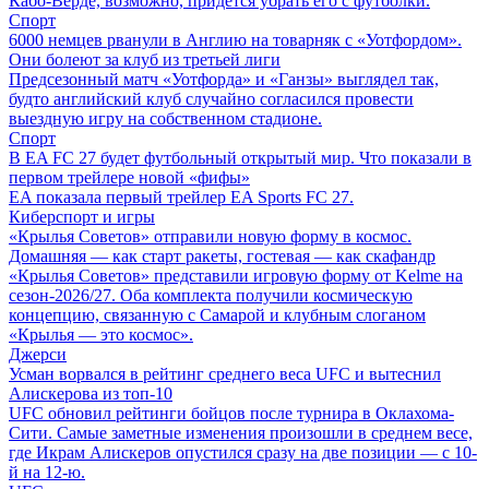
Кабо-Верде, возможно, придется убрать его с футболки.
Спорт
6000 немцев рванули в Англию на товарняк с «Уотфордом».
Они болеют за клуб из третьей лиги
Предсезонный матч «Уотфорда» и «Ганзы» выглядел так,
будто английский клуб случайно согласился провести
выездную игру на собственном стадионе.
Спорт
В EA FC 27 будет футбольный открытый мир. Что показали в
первом трейлере новой «фифы»
EA показала первый трейлер EA Sports FC 27.
Киберспорт и игры
«Крылья Советов» отправили новую форму в космос.
Домашняя — как старт ракеты, гостевая — как скафандр
«Крылья Советов» представили игровую форму от Kelme на
сезон-2026/27. Оба комплекта получили космическую
концепцию, связанную с Самарой и клубным слоганом
«Крылья — это космос».
Джерси
Усман ворвался в рейтинг среднего веса UFC и вытеснил
Алискерова из топ-10
UFC обновил рейтинги бойцов после турнира в Оклахома-
Сити. Самые заметные изменения произошли в среднем весе,
где Икрам Алискеров опустился сразу на две позиции — с 10-
й на 12-ю.