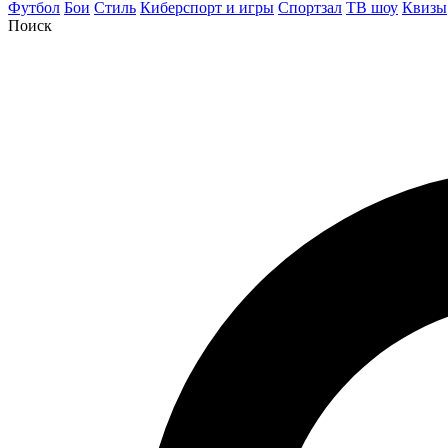
Футбол
Бои
Стиль
Киберспорт и игры
Спортзал
ТВ шоу
Квизы
Поиск