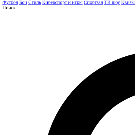
Футбол
Бои
Стиль
Киберспорт и игры
Спортзал
ТВ шоу
Квизы
Поиск