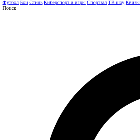
Футбол
Бои
Стиль
Киберспорт и игры
Спортзал
ТВ шоу
Квизы
Поиск