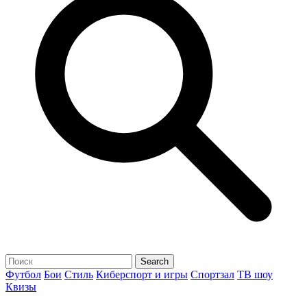
Футбол
Бои
Стиль
Киберспорт и игры
Спортзал
ТВ шоу
Квизы