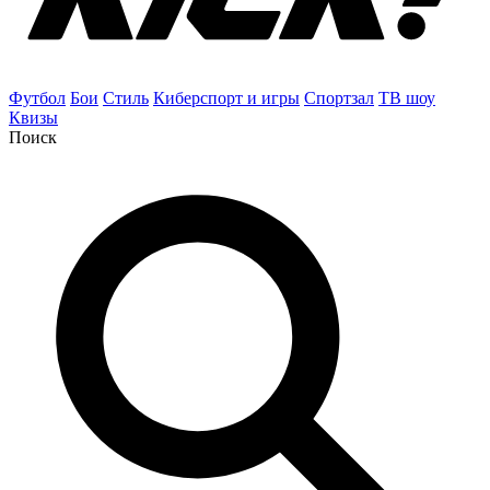
Футбол
Бои
Стиль
Киберспорт и игры
Спортзал
ТВ шоу
Квизы
Поиск