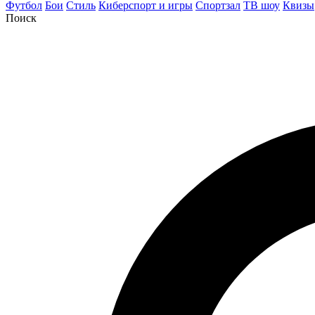
Футбол
Бои
Стиль
Киберспорт и игры
Спортзал
ТВ шоу
Квизы
Поиск