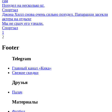
сам
Похудел на несколько кг.
Спортзал
Джона Хилл снова очень сильно похудел. Папарацци засекли
актера на отдыхе
Мы не сразу его узнали.
Спортзал
1
2
Footer
Telegram
Главный канал «Кика»
Свежие скидки
Друзья
Палач
Материалы
Футбол