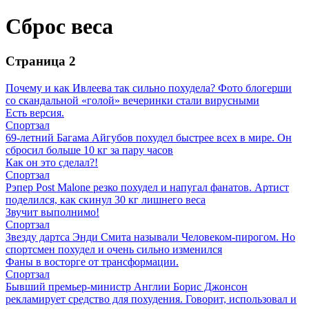
Сброс веса
Страница 2
Почему и как Ивлеева так сильно похудела? Фото блогерши
со скандальной «голой» вечеринки стали вирусными
Есть версия.
Спортзал
69-летний Багама Айгубов похудел быстрее всех в мире. Он
сбросил больше 10 кг за пару часов
Как он это сделал?!
Спортзал
Рэпер Post Malone резко похудел и напугал фанатов. Артист
поделился, как скинул 30 кг лишнего веса
Звучит выполнимо!
Спортзал
Звезду дартса Энди Смита называли Человеком-пирогом. Но
спортсмен похудел и очень сильно изменился
Фаны в восторге от трансформации.
Спортзал
Бывший премьер-министр Англии Борис Джонсон
рекламирует средство для похудения. Говорит, использовал и