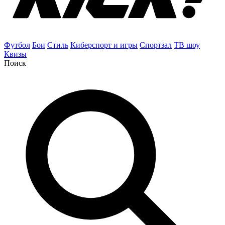
Футбол
Бои
Стиль
Киберспорт и игры
Спортзал
ТВ шоу
Квизы
Поиск