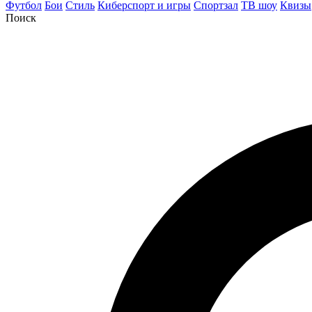
Футбол
Бои
Стиль
Киберспорт и игры
Спортзал
ТВ шоу
Квизы
Поиск