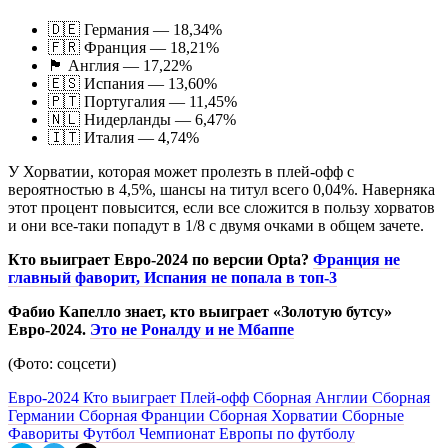
🇩🇪 Германия — 18,34%
🇫🇷 Франция — 18,21%
🏴󠁧󠁢󠁥󠁮󠁧󠁿 Англия — 17,22%
🇪🇸 Испания — 13,60%
🇵🇹 Португалия — 11,45%
🇳🇱 Нидерланды — 6,47%
🇮🇹 Италия — 4,74%
У Хорватии, которая может пролезть в плей-офф с
вероятностью в 4,5%, шансы на титул всего 0,04%. Наверняка
этот процент повысится, если все сложится в пользу хорватов
и они все-таки попадут в 1/8 с двумя очками в общем зачете.
Кто выиграет Евро-2024 по версии Opta?
Франция не
главный фаворит, Испания не попала в топ-3
Фабио Капелло знает, кто выиграет «Золотую бутсу»
Евро-2024.
Это не Роналду и не Мбаппе
(Фото: соцсети)
Евро-2024
Кто выиграет
Плей-офф
Сборная Англии
Сборная
Германии
Сборная Франции
Сборная Хорватии
Сборные
Фавориты
Футбол
Чемпионат Европы по футболу