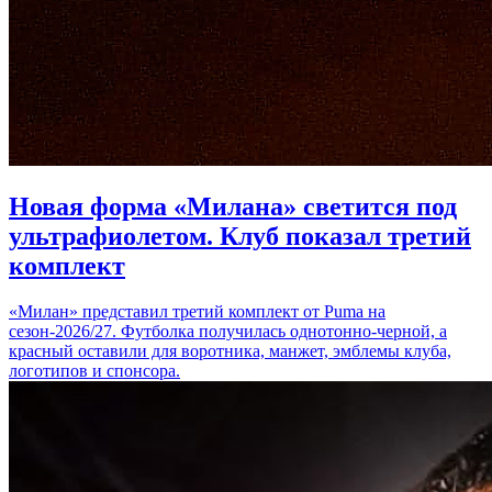
Новая форма «Милана» светится под
ультрафиолетом. Клуб показал третий
комплект
«Милан» представил третий комплект от Puma на
сезон-2026/27. Футболка получилась однотонно-черной, а
красный оставили для воротника, манжет, эмблемы клуба,
логотипов и спонсора.