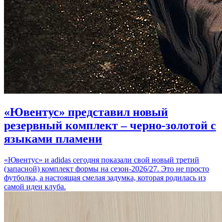
«Ювентус» представил новый
резервный комплект – черно-золотой с
языками пламени
«Ювентус» и adidas сегодня показали свой новый третий
(запасной) комплект формы на сезон-2026/27. Это не просто
футболка, а настоящая смелая задумка, которая родилась из
самой идеи клуба.