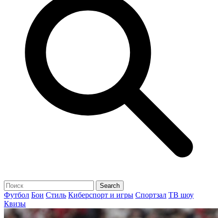
Футбол
Бои
Стиль
Киберспорт и игры
Спортзал
ТВ шоу
Квизы