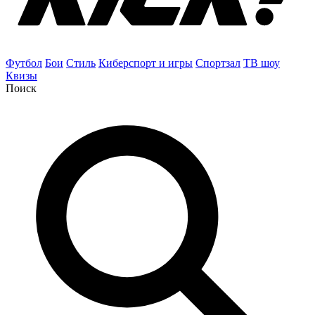
Футбол
Бои
Стиль
Киберспорт и игры
Спортзал
ТВ шоу
Квизы
Поиск