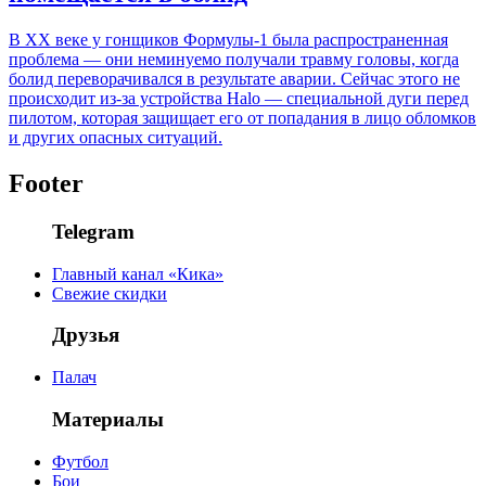
В XX веке у гонщиков Формулы-1 была распространенная
проблема — они неминуемо получали травму головы, когда
болид переворачивался в результате аварии. Сейчас этого не
происходит из-за устройства Halo — специальной дуги перед
пилотом, которая защищает его от попадания в лицо обломков
и других опасных ситуаций.
Footer
Telegram
Главный канал «Кика»
Свежие скидки
Друзья
Палач
Материалы
Футбол
Бои