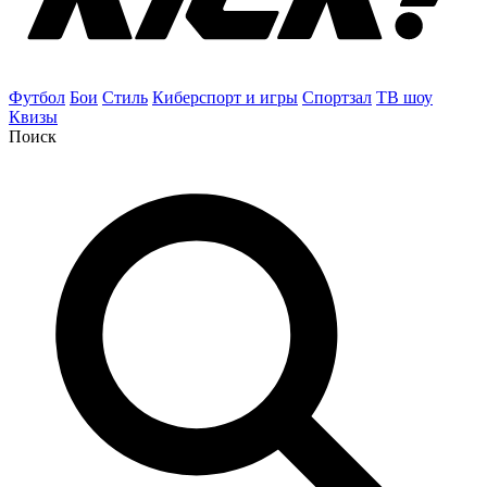
Футбол
Бои
Стиль
Киберспорт и игры
Спортзал
ТВ шоу
Квизы
Поиск