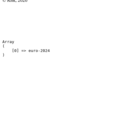
© Кик, 2026
Array

(

    [0] => euro-2024
