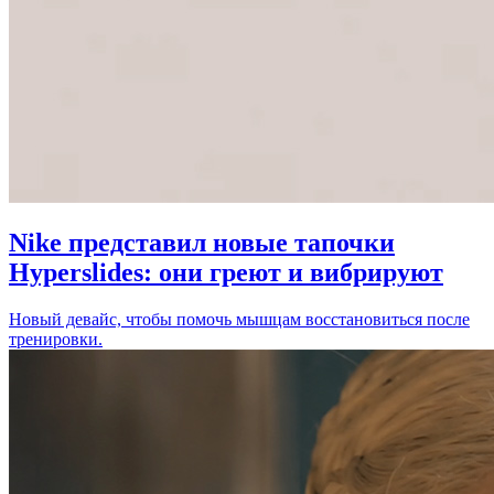
Nike представил новые тапочки
Hyperslides: они греют и вибрируют
Новый девайс, чтобы помочь мышцам восстановиться после
тренировки.