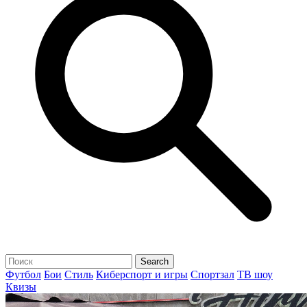
Футбол
Бои
Стиль
Киберспорт и игры
Спортзал
ТВ шоу
Квизы