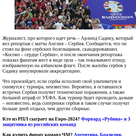
Журналист, про которого идет речь – Арлинд Садику, который
вел репортаж с матча Англия – Сербия. Сообщается, что он
стоял на фоне сербских болельщиков, скандировавших
«Косово – сердце Сербии», и после окончания репортажа
показал фанатам жест в виде орла – так показывают птицу,
изображенную на албанском флаге. После жалобы сербов у
Садику аннулировали аккредитацию.
Что произойдет, если сербы исполнят свой ультиматум и
снимутся с турнира, неизвестно. Вероятно, в оставшихся
встречах Сербия получит технические поражения, а также
большой штраф от УЕФА. Как турнир будет проходить дальше
– неизвестно, ведь соперники сербов в таком случае получат
больше дней отдыха, чем другие сборные.
Кто из РПЛ сыграет на Евро-2024?
Форвард «Рубина» и 3
защитника из российских команд
Как купить форму команд ЧМ?
Аргентина, Бразилия,