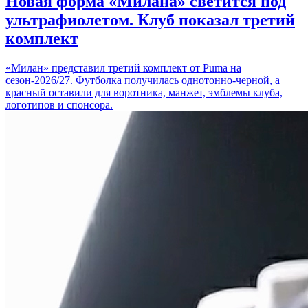
Новая форма «Милана» светится под
ультрафиолетом. Клуб показал третий
комплект
«Милан» представил третий комплект от Puma на
сезон-2026/27. Футболка получилась однотонно-черной, а
красный оставили для воротника, манжет, эмблемы клуба,
логотипов и спонсора.