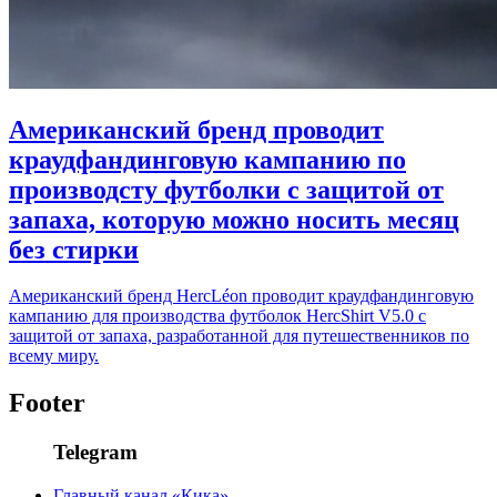
Американский бренд проводит
краудфандинговую кампанию по
производсту футболки с защитой от
запаха, которую можно носить месяц
без стирки
Американский бренд HercLéon проводит краудфандинговую
кампанию для производства футболок HercShirt V5.0 с
защитой от запаха, разработанной для путешественников по
всему миру.
Footer
Telegram
Главный канал «Кика»