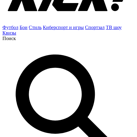
Футбол
Бои
Стиль
Киберспорт и игры
Спортзал
ТВ шоу
Квизы
Поиск