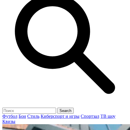
Футбол
Бои
Стиль
Киберспорт и игры
Спортзал
ТВ шоу
Квизы