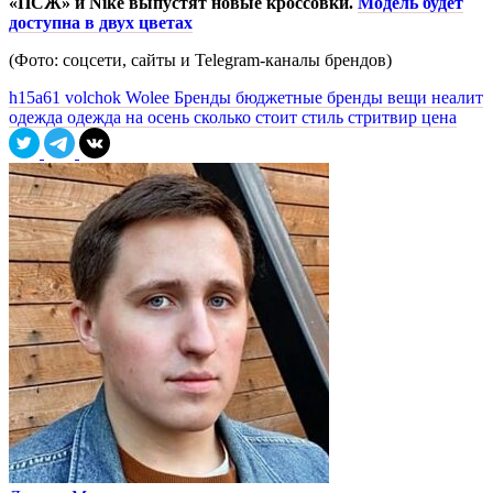
«ПСЖ» и Nike выпустят новые кроссовки.
Модель будет
доступна в двух цветах
(Фото: соцсети, сайты и Telegram-каналы брендов)
h15a61
volchok
Wolee
Бренды
бюджетные бренды
вещи
неалит
одежда
одежда на осень
сколько стоит
стиль
стритвир
цена