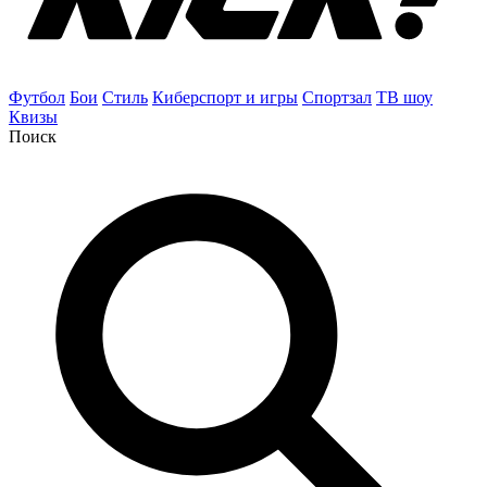
Футбол
Бои
Стиль
Киберспорт и игры
Спортзал
ТВ шоу
Квизы
Поиск