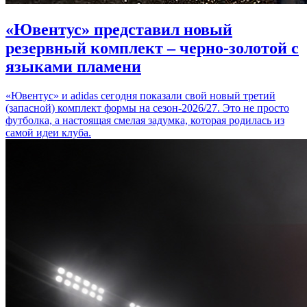
«Ювентус» представил новый
резервный комплект – черно-золотой с
языками пламени
«Ювентус» и adidas сегодня показали свой новый третий
(запасной) комплект формы на сезон-2026/27. Это не просто
футболка, а настоящая смелая задумка, которая родилась из
самой идеи клуба.