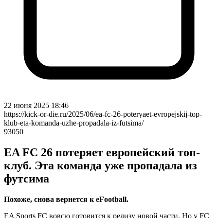
22 июня 2025 18:46
https://kick-or-die.ru/2025/06/ea-fc-26-poteryaet-evropejskij-top-
klub-eta-komanda-uzhe-propadala-iz-futsima/
93050
EA FC 26 потеряет европейский топ-
клуб. Эта команда уже пропадала из
футсима
Похоже, снова вернется к eFootball.
EA Sports FC вовсю готовится к релизу новой части. Но у FC