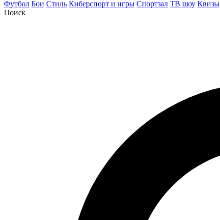
Футбол
Бои
Стиль
Киберспорт и игры
Спортзал
ТВ шоу
Квизы
Поиск