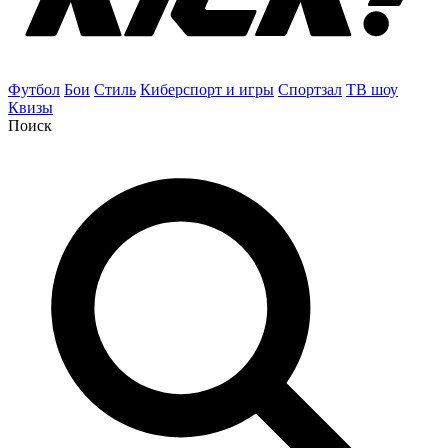
Футбол
Бои
Стиль
Киберспорт и игры
Спортзал
ТВ шоу
Квизы
Поиск