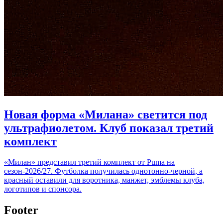
Новая форма «Милана» светится под
ультрафиолетом. Клуб показал третий
комплект
«Милан» представил третий комплект от Puma на
сезон-2026/27. Футболка получилась однотонно-черной, а
красный оставили для воротника, манжет, эмблемы клуба,
логотипов и спонсора.
Footer