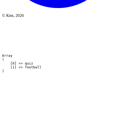
© Кик, 2026
Array

(

    [0] => quiz

    [1] => football
