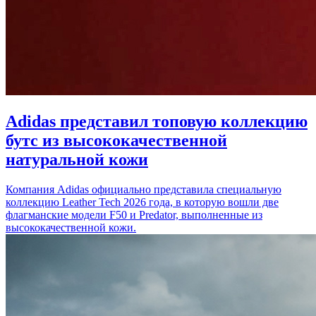
Adidas представил топовую коллекцию
бутс из высококачественной
натуральной кожи
Компания Adidas официально представила специальную
коллекцию Leather Tech 2026 года, в которую вошли две
флагманские модели F50 и Predator, выполненные из
высококачественной кожи.