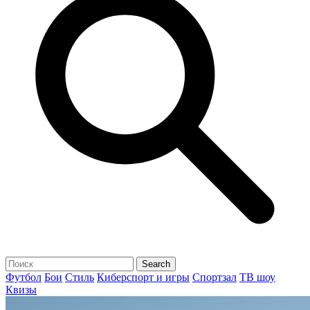
Футбол
Бои
Стиль
Киберспорт и игры
Спортзал
ТВ шоу
Квизы