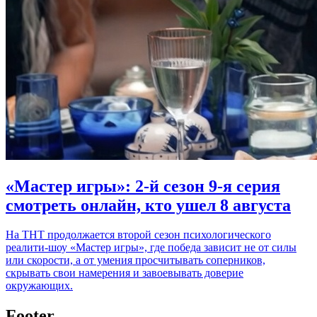
«Мастер игры»: 2-й сезон 9-я серия
смотреть онлайн, кто ушел 8 августа
На ТНТ продолжается второй сезон психологического
реалити-шоу «Мастер игры», где победа зависит не от силы
или скорости, а от умения просчитывать соперников,
скрывать свои намерения и завоевывать доверие
окружающих.
Footer