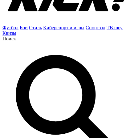
Футбол
Бои
Стиль
Киберспорт и игры
Спортзал
ТВ шоу
Квизы
Поиск