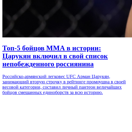
Топ-5 бойцов ММА в истории:
Царукян включил в свой список
непобежденного россиянина
Российско-армянский легковес UFC Арман Царукян,
занимающий вторую строчку в рейтинге промоушна в своей
весовой категории, составил личный пантеон величайших
бойцов смешанных единоборств за всю историю.