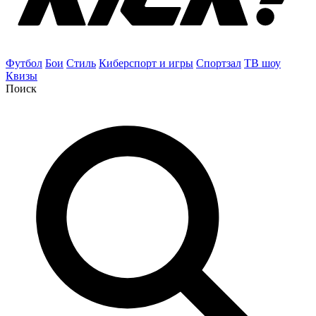
Футбол
Бои
Стиль
Киберспорт и игры
Спортзал
ТВ шоу
Квизы
Поиск