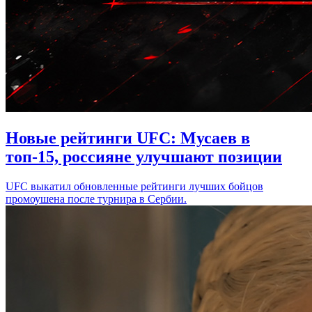
Новые рейтинги UFC: Мусаев в
топ-15, россияне улучшают позиции
UFC выкатил обновленные рейтинги лучших бойцов
промоушена после турнира в Сербии.