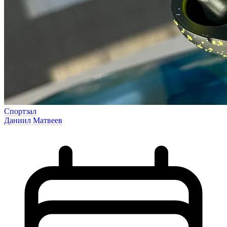
Спортзал
Даниил Матвеев