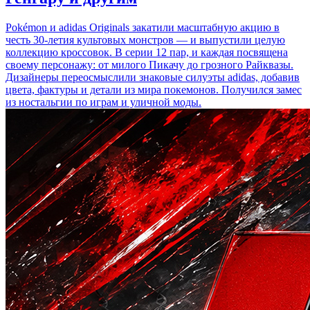
Pokémon и adidas Originals закатили масштабную акцию в
честь 30-летия культовых монстров — и выпустили целую
коллекцию кроссовок. В серии 12 пар, и каждая посвящена
своему персонажу: от милого Пикачу до грозного Райквазы.
Дизайнеры переосмыслили знаковые силуэты adidas, добавив
цвета, фактуры и детали из мира покемонов. Получился замес
из ностальгии по играм и уличной моды.