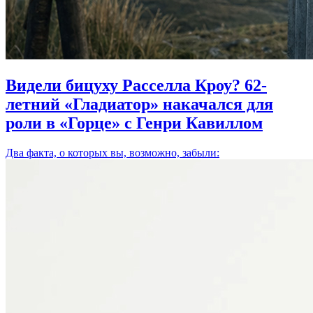
Видели бицуху Расселла Кроу? 62-
летний «Гладиатор» накачался для
роли в «Горце» с Генри Кавиллом
Два факта, о которых вы, возможно, забыли: