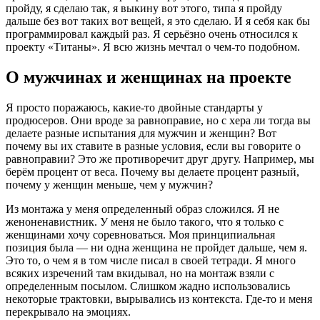
пройду, я сделаю так, я выкину вот этого, типа я пройду
дальше без вот таких вот вещей, я это сделаю. И я себя как бы
программировал каждый раз. Я серьёзно очень относился к
проекту «Титаны». Я всю жизнь мечтал о чем-то подобном.
О мужчинах и женщинах на проекте
Я просто поражаюсь, какие-то двойные стандарты у
продюсеров. Они вроде за равноправие, но с хера ли тогда вы
делаете разные испытания для мужчин и женщин? Вот
почему вы их ставите в разные условия, если вы говорите о
равноправии? Это же противоречит друг другу. Например, мы
берём процент от веса. Почему вы делаете процент разный,
почему у женщин меньше, чем у мужчин?
Из монтажа у меня определенный образ сложился. Я не
женоненавистник. У меня не было такого, что я только с
женщинами хочу соревноваться. Моя принципиальная
позиция была — ни одна женщина не пройдет дальше, чем я.
Это то, о чем я в том числе писал в своей тетради. Я много
всяких изречений там вкидывал, но на монтаж взяли с
определенным посылом. Слишком жадно использовались
некоторые трактовки, вырывались из контекста. Где-то и меня
перекрывало на эмоциях.