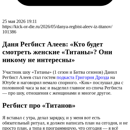
25 мая 2026 19:11
https://kick-or-die.ru/2026/05/danya-regbist-aleev-iz-titanov/
101386
Даня Регбист Алеев: «Кто будет
смотреть женские «Титаны»? Они
никому не интересны»
Участник шоу «Титаны» (1 сезон и Битва сезонов) Данил
Регбист Алеев стал гостем
подкаста Григория Дрозда
на
Ютубе и наговорил немало спорного. «Кик» послушал два с
половиной часа за вас и выделил главное из спича Регбиста
— про шоу, отношения с женщинами и многое другое.
Регбист про «Титанов»
Я вставал с утра, делал зарядку, и у меня вот есть
обязательный ритуал, я должен написать план на сегодня, и не
просто план, а типа я программирую, что сегодня — я всё