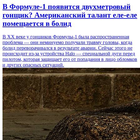
В Формуле-1 появится двухметровый
гонщик? Американский талант еле-еле
помещается в болид
В XX веке у гонщиков Формулы-1 была распространенная
проблема — они неминуемо получали травму головы, когда
болид переворачивался в результате аварии. Сейчас этого не
происходит из-за устройства Halo — специальной дуги перед
пилотом, которая защищает его от попадания в лицо обломков
и других опасных ситуаций.