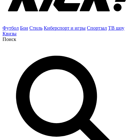
Футбол
Бои
Стиль
Киберспорт и игры
Спортзал
ТВ шоу
Квизы
Поиск